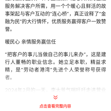
服务解决客户所需，用一个个暖心且鲜活的故
事架起与客户互动的“连心桥”，真正诠释了“金
融为民”的大行情怀，优质服务赢得客户一致赞
誉。
暖民心 亲情服务赢信任
“把客户的事儿当做自己的事儿来办”，这是建
行人董畅的职业信念。她立足本职，精益求
精，是“劳动者港湾”先进个人荣誉称号获得
者。
2024年2月的一天，李大爷气喘吁吁走进营业
部营业室，急匆匆地说要转15000块钱。网点
适老化专员董畅赶忙迎上去接待，为确保客户
点击查看完整内容