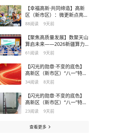
【幸福高新·共同缔造】高新
区（新市区）：微更新点亮街
巷，家园美幸福升温
88
阅读
9天前
【聚焦高质量发展】数聚天山
算启未来——2026新疆算力
生态场景应用交流会在乌鲁木
61
阅读
9天前
齐高新区（新市区）成功举办
【闪光的勋章·不变的底色】
高新区（新市区）“八一”特别
报道丨社区里的“兵”书记——
34
阅读
8天前
孙文和他的“第二战场”
【闪光的勋章·不变的底色】
高新区（新市区）“八一”特别
报道丨从热力职工到社区“管
23
阅读
9天前
家”——一位退役军人的邻里
守望
查看更多