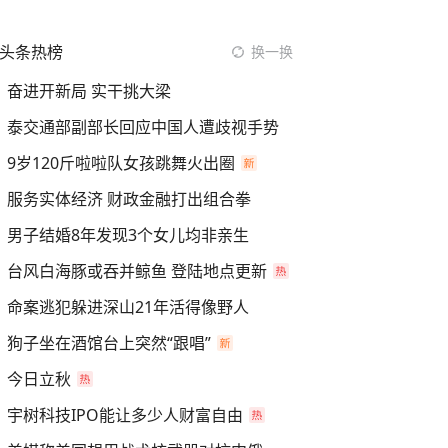
头条热榜
换一换
奋进开新局 实干挑大梁
泰交通部副部长回应中国人遭歧视手势
9岁120斤啦啦队女孩跳舞火出圈
服务实体经济 财政金融打出组合拳
男子结婚8年发现3个女儿均非亲生
台风白海豚或吞并鲸鱼 登陆地点更新
命案逃犯躲进深山21年活得像野人
狗子坐在酒馆台上突然“跟唱”
今日立秋
宇树科技IPO能让多少人财富自由