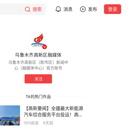
搜索
消息
发布
登录
乌鲁木齐高新区融媒体
乌鲁木齐高新区（新市区）新闻中
心（融媒体中心）官方账号
关注
TA的热门作品
【高新要闻】全疆最大新能源
汽车综合服务平台投运！高新
区（新市区）再添绿色低碳新
565
阅读
8天前
引擎