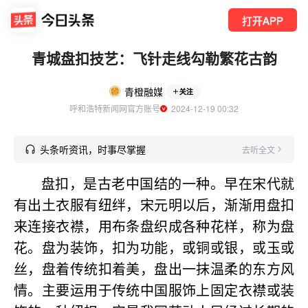
打开APP
青城盘扣技艺：飞针走线勾勒繁花古韵
青橙融媒
关注
呼和浩特新闻网官方账号
  2024-12-19 00:32
头条听资讯，时事尽掌握
去听全文
盘扣，是古老中国结的一种。早在宋代就
有出土衣服有纽绊，宋元明以后，渐渐用盘扣
来连接衣襟，用布条盘织成各种花样，称为盘
花。盘为装饰，扣为功能，或铜或银，或玉或
丝，盘着传统扣着美，盘出一抹温柔的东方风
情。主要运用于传统中国服饰上固定衣襟或装