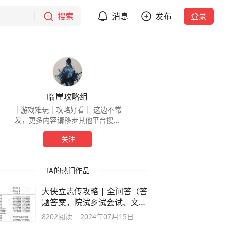
搜索
消息
发布
登录
临崖攻略组
｜游戏难玩｜攻略好看｜ 这边不常
发，更多内容请移步其他平台搜索
我们～
关注
TA的热门作品
大侠立志传攻略 | 全问答（答
题答案，院试乡试会试、文武
状元）
8202
阅读
2024年07月15日