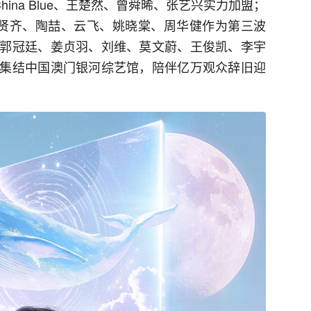
ina Blue、王楚然、曾舜晞、张艺兴实力加盟；
、任贤齐、陶喆、云飞、姚晓棠、周华健作为第三波
郭冠廷、姜贞羽、刘维、莫文蔚、王俊凯、李宇
集结中国澳门银河综艺馆，陪伴亿万观众辞旧迎