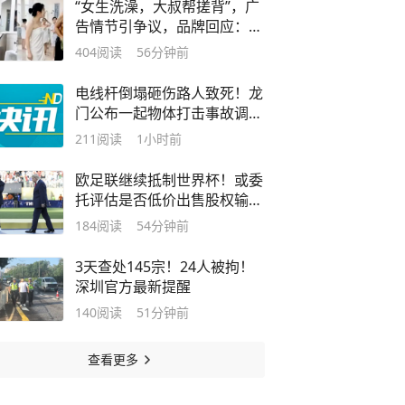
“女生洗澡，大叔帮搓背”，广
告情节引争议，品牌回应：由
经销商制作发布
404
阅读
56分钟前
电线杆倒塌砸伤路人致死！龙
门公布一起物体打击事故调查
报告
211
阅读
1小时前
欧足联继续抵制世界杯！或委
托评估是否低价出售股权输送
利益
184
阅读
54分钟前
3天查处145宗！24人被拘！
深圳官方最新提醒
140
阅读
51分钟前
查看更多