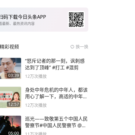
扫码下载今日头条APP
看最新、最热资讯内容
精彩视频
换一换
“怒斥记者的那一刻，讽刺感
达到了顶峰” #打工 #混剪
03:39
12万
次播放
身处中年危机的中年人，都该
用心了解一下，高适的中年逆
袭之路
12:57
12万
次播放
巡光——致敬第五个中国人民
警察节#中国人民警察节 @抖
音小助手
05:00
11万
次播放