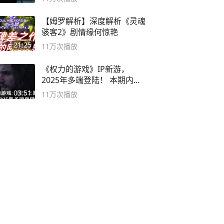
【姆罗解析】深度解析《灵魂
骇客2》剧情缘何惊艳
21:25
11万
次播放
《权力的游戏》IP新游，
2025年多端登陆！ 本期内容
概要
03:51
11万
次播放