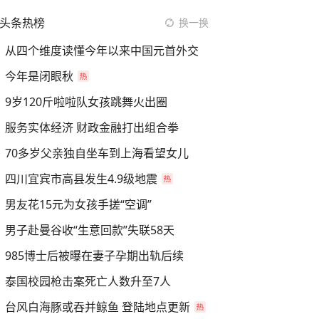
头条热榜
换一换
从四个维度读懂今年以来中国元首外交
今年是闭眼秋
9岁120斤啦啦队女孩跳舞火出圈
服务实体经济 财政金融打出组合拳
70多岁父亲独自坐车到上海看望女儿
四川宜宾市高县发生4.9级地震
男友花15元为女孩手搓“空调”
男子赴曼谷收“生意回款”失联58天
985博士后被曝在妻子孕期出轨后续
泰国校园枪击案死亡人数升至7人
台风白海豚或吞并鲸鱼 登陆地点更新