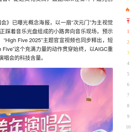
唱会》已曝光概念海报，以一扇“次元门”为主视觉
正踩着音乐光盘组成的小路奔向音乐现场，预示
1
igh Five 2025”主题官宣视频也同步释出，短
2
 Five”这个充满力量的动作贯穿始终，以AIGC重
3
演唱会的科技含量。
4
5
6
7
8
9
10