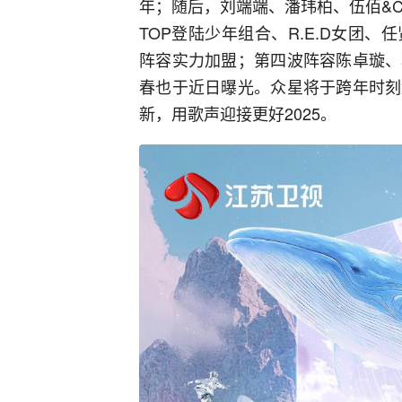
年；随后，刘端端、潘玮柏、伍佰&Ch
TOP登陆少年组合、R.E.D女团
阵容实力加盟；第四波阵容陈卓璇、
春也于近日曝光。众星将于跨年时刻
新，用歌声迎接更好2025。