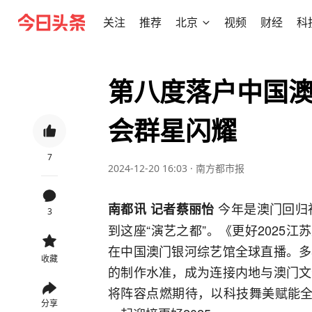
关注
推荐
北京
视频
财经
科
第八度落户中国
会群星闪耀
7
2024-12-20 16:03
·
南方都市报
今年是澳门回归
南都讯 记者蔡丽怡
3
到这座“演艺之都”。《更好2025江苏
在中国澳门银河综艺馆全球直播。多
收藏
的制作水准，成为连接内地与澳门文
将阵容点燃期待，以科技舞美赋能全
分享