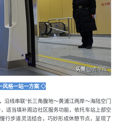
一风格一站一方案 ◇
，沿线串联“长三角腹地～黄浦江两岸～海陆空门
合，适当填补周边社区服务功能，依托车站上部空
慢行步道灵活结合，巧妙形成休憩节点，呈现了