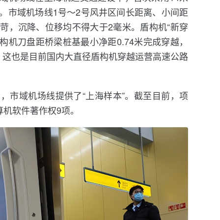
。市域机场线1号～2号风井区间长距离、小间距
苛，沉降、位移均不得大于2毫米。盾构机“新穿
构机刀盘距桥梁桩基最小净距0.74米完成穿越，
”，这也是目前国内大直径盾构机穿越运营高速公路
，市域机场线提供了“上海样本”。截至目前，项
算机软件著作权9项。