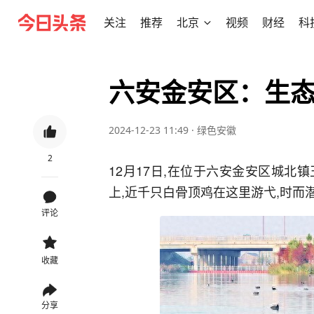
关注
推荐
北京
视频
财经
科
六安金安区：生态
2024-12-23 11:49
·
绿色安徽
2
12月17日,在位于六安金安区城
上,近千只白骨顶鸡在这里游弋,时而
评论
收藏
分享