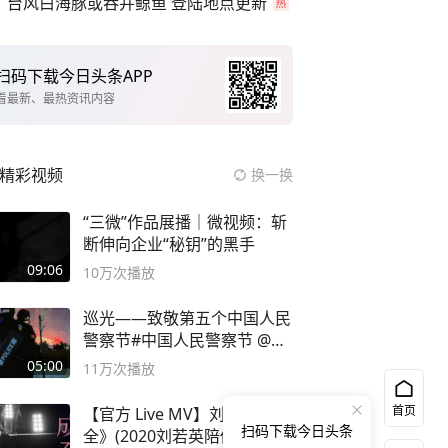
台风白海豚或吞并鲸鱼 登陆地点更新
扫码下载今日头条APP
看最新、最热资讯内容
精彩视频
换一换
“三微”作品展播｜微视频：斩
断伸向企业“秘钥”的黑手
09:06
10万
次播放
巡光——致敬第五个中国人民
警察节#中国人民警察节 @抖
音小助手
05:00
11万
次播放
首页
【官方 Live MV】刘若英《成
扫码下载今日头条
全》(2020刘若英陪你) #刘若