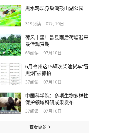
黑水鸡现身巢湖鼓山湖公园
319
阅读
07月10日
荷风十里！歙县雨后荷塘迎来
最佳观赏期
63
阅读
07月10日
6月亳州这15辆次柴油货车“冒
黑烟”被抓拍
37
阅读
07月10日
中国科学院：多项生物多样性
保护领域科研成果发布
37
阅读
07月10日
查看更多