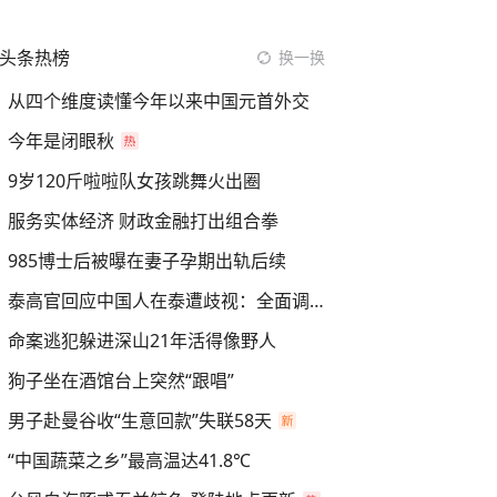
头条热榜
换一换
从四个维度读懂今年以来中国元首外交
今年是闭眼秋
9岁120斤啦啦队女孩跳舞火出圈
服务实体经济 财政金融打出组合拳
985博士后被曝在妻子孕期出轨后续
泰高官回应中国人在泰遭歧视：全面调查
命案逃犯躲进深山21年活得像野人
狗子坐在酒馆台上突然“跟唱”
男子赴曼谷收“生意回款”失联58天
“中国蔬菜之乡”最高温达41.8℃