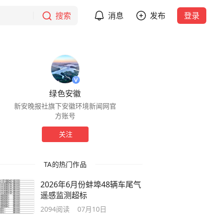
搜索
消息
发布
登录
绿色安徽
新安晚报社旗下安徽环境新闻网官
方账号
关注
TA的热门作品
2026年6月份蚌埠48辆车尾气
遥感监测超标
2094
阅读
07月10日