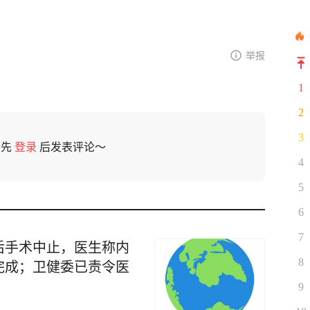
举报
1
2
3
请先
登录
后发表评论～
4
5
6
7
后手术中止，医生称内
8
完成；卫健委已责令医
9