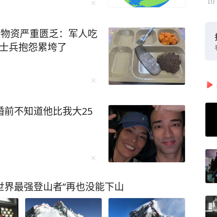
10
曝物资严重匮乏：军人吃
，士兵抱怨累垮了
婚前不知道他比我大25
“世界最强登山者”再也没能下山