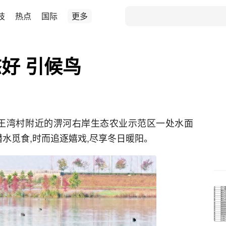
技
热点
国际
更多
好 引候鸟
北镇王湾村附近的淠河右岸生态农业示范区一处水面
潜水觅食,时而追逐嬉戏,尽享冬日暖阳。