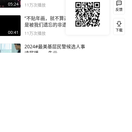
英 #成全
05:24
11万
次播放
反馈
“不贴年画，就不算过年”，这
是被我们遗忘的非遗木板年画
下载
00:41
11万
次播放
2024#最美基层民警候选人事
迹展播——朱元
03:21
11万
次播放