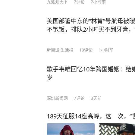
九派观天下
2
评论
2小时前
美国部署中东的“林肯”号航母被
不饱饭，排队2小时买不到牙膏
新街派 生活报
10
评论
1小时前
歌手韦唯回忆10年跨国婚姻：结
岁
深圳新闻网
7
评论
3天前
189天征服14座高峰，这一次，