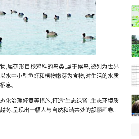
物,属鹤形目秧鸡科的鸟类,属于候鸟,被列为世界
要以水中小型鱼虾和植物嫩芽为食物,对生活的水质
域栖息。
态化治理修复等措施,打造“生态绿肾”,生态环境质
此越冬,呈现出一幅人与自然和谐共处的靓丽画卷。