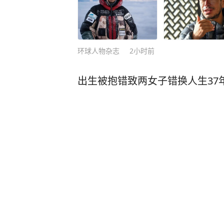
环球人物杂志
2小时前
出生被抱错致两女子错换人生37
受益者，当事人回应：物质条件
受害者
新街派 生活报
1
评论
1小时前
江浙沪本周末迎战台风“白海豚”
“爱达·魔都号”邮轮提前返航
极目新闻
59分钟前