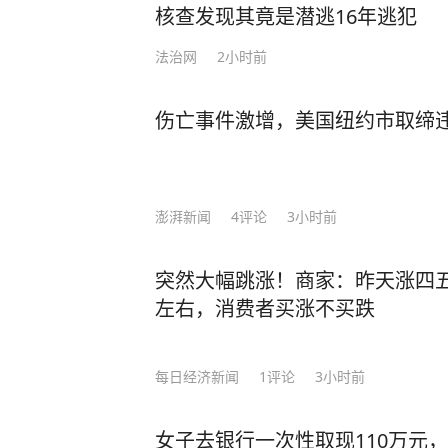
核查发现其竟是潜逃16年逃犯
止。 AI的崛起是一场革命，它带来的不是“未来可能”，而是“现在正在”。当我们在阅
读这段文字的短短30秒里，全球至少有20
法治网
2小时前
得“我在中国，人工成本低”就安全
下降，而薪资与管理成本持续上涨时，那
伤亡事件激增，美国纽约市取缔
所的合伙人张律师，年收入200万，最近却主动
一个助理用AI整理案卷，1小时完成
被淘汰的那个。” 当一般打工人还在为做不完的PPT和报表焦头烂额时，卷王已经用AI
智能体把重复劳动自动化——效率翻倍，准点下班。 过去两
澎湃新闻
4
评论
3小时前
技能"的岗位，从不到100万激增到750万，增长近6倍
再是与AI比智商，真正的竞赛在于：
突然大幅跳涨！商家：昨天涨四
挂大脑”。 当你的同事开始用AI两小时完成你一天的工作时，问题不再是“我的工作会
左右，消费者买涨不买跌
被AI取代吗？”，而是——我如何使用AI，让自
企业招聘中明确要求会使用AI工具的岗
每日经济新闻
1
评论
3小时前
达27.34 万元，整体高于未要求AI能力的职位。 在这个DeepS
靠AI高效办公，连自家娃聊起AI都
不入”！ 为此，马斯克强烈推荐大家提早学AI，而这一套《AI时代生存手册》，不管
女子去银行一次性取现110万元