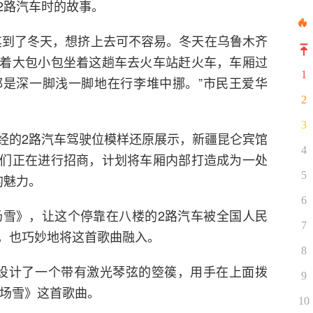
2路汽车时的故事。
其到了冬天，想挤上去可不容易。冬天在乌鲁木齐
着大包小包坐着这趟车去火车站赶火车，车厢过
1
是深一脚浅一脚地在行李堆中挪。”市民王爱华
2
3
经的2路汽车驾驶位模样还原展示，新疆昆仑宾馆
4
们正在进行招商，计划将车厢内部打造成为一处
5
的魅力。
6
一场雪》，让这个停靠在八楼的2路汽车被全国人民
7
，也巧妙地将这首歌曲融入。
8
设计了一个带有激光琴弦的箜篌，用手在上面拨
9
一场雪》这首歌曲。
10