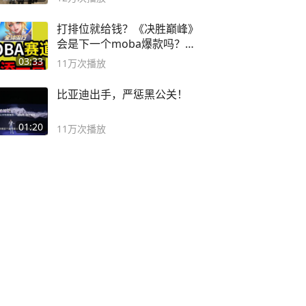
打排位就给钱？《决胜巅峰》
会是下一个moba爆款吗？#
决胜巅峰
03:33
11万
次播放
比亚迪出手，严惩黑公关！
01:20
11万
次播放