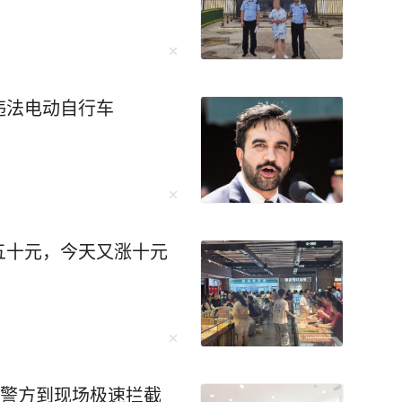
00个岗位被AI系统所悄然替代。 如果你觉
，那你可能忽略了这样一个逻辑：当算力成本不断
些看似稳固的岗位，其实最脆弱。 北京某律
违法电动自行车
报了个AI培训班。 原因很简单：他的
了他3天的工作量。“我如果不学AI，明年可能就是
年，招聘要求里出现"AI
。 所以，未来的职场竞争，将不
谁能更好地与AI协作，谁能更聪明地使用这个“外
五十元，今天又涨十元
己变得不可替代？ 2026年开工首周，
位同比增长215.61%，相关职位招聘平均年薪
eek惊艳全网，身边人
头头是道的时代，唯独你还在原地懵圈，格外“格格
，警方到现场极速拦截