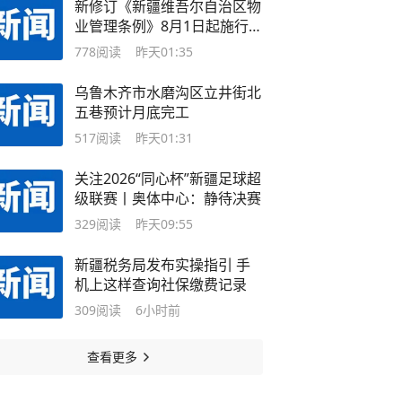
新修订《新疆维吾尔自治区物
业管理条例》8月1日起施行
物业这些“烦心事”有了“明白
778
阅读
昨天01:35
账”
乌鲁木齐市水磨沟区立井街北
五巷预计月底完工
517
阅读
昨天01:31
关注2026“同心杯”新疆足球超
级联赛丨奥体中心：静待决赛
329
阅读
昨天09:55
新疆税务局发布实操指引 手
机上这样查询社保缴费记录
309
阅读
6小时前
查看更多