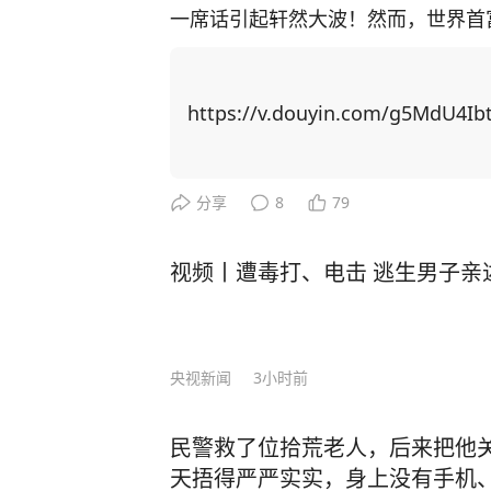
一席话引起轩然大波！然而，世界首富
epSeek就是最好的证明！”振聋发聩！ 马斯克的这番话，并非一时兴起，而是基
对中国市场和科技发展的切身感受。 在DeepSeek未能问世之前，全球的AI产业近乎
被openAI、谷歌等美国科技巨头
https://v.douyin.com/g5MdU4Ib
位，采取了对外禁售AI推理芯片、阻
源领域的话语权。 但是，在2025年初，短短一个月内，中国AI初创公司深度求索（D
eepSeek）先后发布了DeepSeek
分享
8
79
能与OpenAI相当，让硅谷震惊，甚
试复制DeepSeek的成果。 对此，美国白宫在谈及该模型时说，中国公司发布的最新
视频丨遭毒打、电击 逃生男子亲
人工智能技术应该为美国行业敲响警钟
t Stargate"，计划用2年时间
却被DeepSeek的横空出世打乱节奏。 而DeepSeek开源之举，正让AI像水、电
央视新闻
3小时前
络一样触手可及。 在中国，各个行业、多家企业也纷纷抢滩布局：中国电信、中国联
通、中国移动三大运营商，华为、O
民警救了位拾荒老人，后来把他
商，国泰君安、兴业证券等多家券商宣
天捂得严严实实，身上没有手机
级路径。 从蒸汽机到互联网，再到如今的生成式AI，人类对被机器取代的焦虑从未停