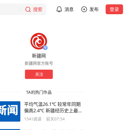
搜索
消息
发布
登录
新疆网
新疆网官方账号
关注
TA的热门作品
平均气温26.1℃ 较常年同期
偏高2.4℃ 新疆经历史上最热
7月
1541
阅读
前天07:54