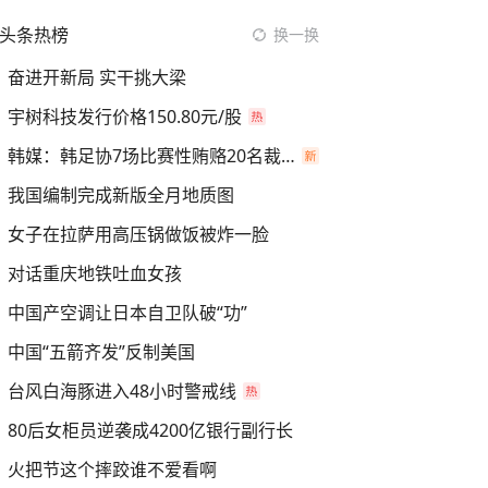
头条热榜
换一换
奋进开新局 实干挑大梁
宇树科技发行价格150.80元/股
韩媒：韩足协7场比赛性贿赂20名裁判
我国编制完成新版全月地质图
女子在拉萨用高压锅做饭被炸一脸
对话重庆地铁吐血女孩
中国产空调让日本自卫队破“功”
中国“五箭齐发”反制美国
台风白海豚进入48小时警戒线
80后女柜员逆袭成4200亿银行副行长
火把节这个摔跤谁不爱看啊