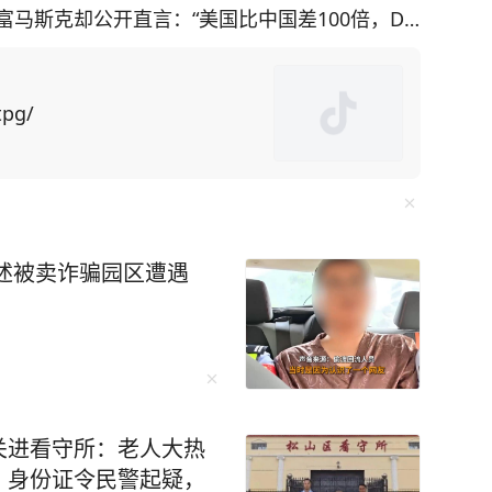
马斯克却公开直言：“美国比中国差100倍，De
于他
垄断。它们为了攫取超额利润，稳固自己的超然地
tpg/
断AI人才流出等手段，结果便是美国掌握了AI闭
-V3和DeepSeek-R1两款大模型，成本价格低廉，性
至引发了Meta内部的恐慌，工程师们开始连夜尝
述被卖诈骗园区遭遇
。在此前，美国召集硅谷巨头秘密启动"Projec
建成全球规模最大AI算力集群。可惜，这个疯狂计划，
和网
PPO等手机厂商，吉利、岚图、极氪等汽车厂
关进看守所：老人大热
布接入DeepSeek大模型，探索行业智能化升
、身份证令民警起疑，