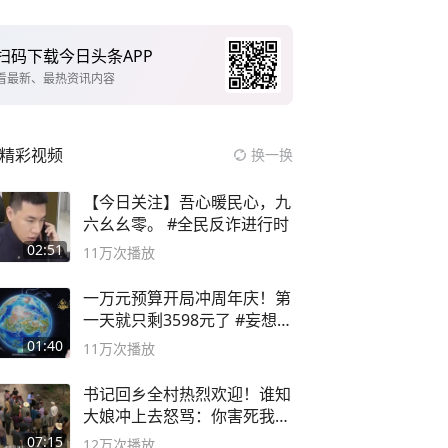
扫码下载今日头条APP
看最新、最热资讯内容
精彩视频
换一换
【今日关注】吾心暖民心，九
六幺幺零。 #全民反诈进行时
02:51
11万
次播放
一万元预算开局冲周年庆！第
一天就只剩3598元了 #妄想山
海
01:40
11万
次播放
书记回乡全村热烈欢迎！谁知
大娘冲上去怒骂：你害死我儿
子
07:15
12万
次播放