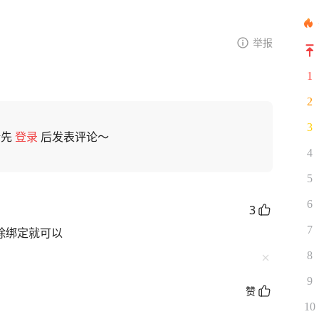
举报
1
2
3
请先
登录
后发表评论～
4
5
6
3
7
除绑定就可以
8
9
赞
10