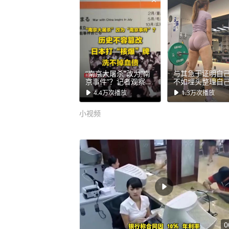
头借钱的模样，他才幡然醒悟，下定决心要
年，19岁的他只身北漂，兜里只有
术的他，只能做保安、干体力活，每
清家里的巨额债务、改善家人生活，简直难如
一次偶然的机会，他看到中方企业在
“南京大屠杀”改为“南
与其急于证明自
薪资待遇十分诱人——“年薪可达百万
京事件”？记者观察：
不如埋头整理自己
历史不容篡改，日本
日常锻炼分享 #
0万的赔付”。 对于当时走投无路的他来说，这个数字，就像是
4.4万
次播放
1.3万
次播放
打“核爆”牌洗不掉血债
者中心 #创作灵感
撸铁女孩 #健身
一道光。 他没有丝毫犹豫，立刻报名并且顺利通过了考核，签
小视频
保险合同时，他直接把受益人填成了
往巴格达的飞机。 在这里，也要帮大家纠正一个误区，他并不
是网传的“雇佣兵”，根据白晓保本人
属于正规外派的武装安保，日常工作
方工作人员和物资，不会主动参与战争作战。 不
险程度一点都不假。 当时，伊拉克局势动荡，路边炸弹、夜间
偷袭都是家常便饭，他亲眼见过战友
次与死神擦肩，三年的战火生活，让
0