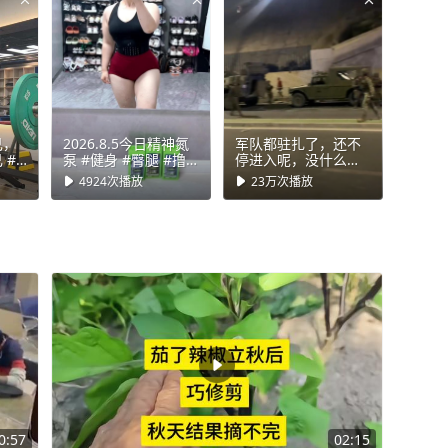
撑起这个家。 2006
几十块钱，而没学历、没技
个月几千块的收入，想还
登天。 2012年，
伊拉克的安保招聘信息，
己，
2026.8.5今日精神氮
军队都驻扎了，还不
，如果因公出事，还有40
 #
泵 #健身 #臀腿 #撸
停进入呢，没什么效
创作
铁女孩的大粗腿 #保
果 #西班牙#非法移民
4924
次播放
23万
次播放
 #
持粗腿 #氮泵女孩 @
#海外
日常
抖音作者助手 @抖音
小助手 @DOU+小助
母亲，转身，就踏上了飞
手
委托律师发布的声明，他
，就是看守营地、护送中
过，工作的危
中弹倒在身边，自己也多
他落下了心脏旧伤，甚至
0:57
02:15