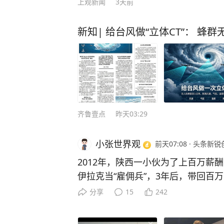
上观新闻
3天前
新知| 给台风做“立体CT”： 蜂群
齐鲁壹点
昨天03:29
小张世界观
前天07:08
·
头条新锐
2012年，陕西一小伙为了上百万薪
伊拉克当“雇佣兵”，3年后，带回百
样了？ 1987年，白晓保出生在陕西乾县的一户农村家庭，年少
分享
15
242
叛逆，他走了不少弯路，整日在外混
入狱，家里为赔偿欠下了一大笔外债