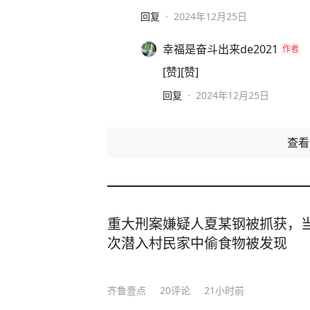
回复
·
2024年12月25日
幸福是奋斗出来de2021
作者
[赞][赞]
回复
·
2024年12月25日
查
重大刑案嫌疑人夏某钢被抓获，当
次潜入村民家中偷食物被发现
齐鲁壹点
20
评论
21小时前