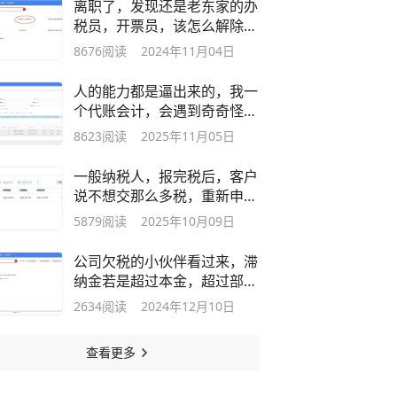
离职了，发现还是老东家的办
税员，开票员，该怎么解除身
份呢？
8676
阅读
2024年11月04日
人的能力都是逼出来的，我一
个代账会计，会遇到奇奇怪怪
的事。
8623
阅读
2025年11月05日
一般纳税人，报完税后，客户
说不想交那么多税，重新申
报。
5879
阅读
2025年10月09日
公司欠税的小伙伴看过来，滞
纳金若是超过本金，超过部分
不用交。
2634
阅读
2024年12月10日
查看更多