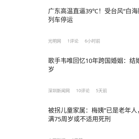
广东高温直逼39℃！受台风“白
列车停运
光明网
1
评论
6小时前
歌手韦唯回忆10年跨国婚姻：结
岁
深圳新闻网
10
评论
5天前
被拐儿童家属：梅姨”已是老年人
满75周岁或不适用死刑