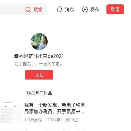
搜索
消息
发布
登录
幸福是奋斗出来de2021
左手握右手，一直向前走。
关注
TA的热门作品
我有一个新发现，新电子税务
局添加办税员、开票员原来藏
在这里。
1.9万
阅读
2024年11月09日