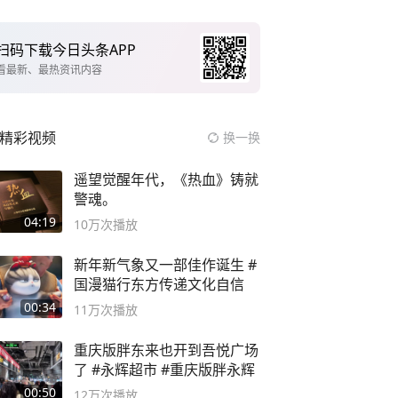
扫码下载今日头条APP
看最新、最热资讯内容
精彩视频
换一换
遥望觉醒年代，《热血》铸就
警魂。
04:19
10万
次播放
新年新气象又一部佳作诞生 #
国漫猫行东方传递文化自信
00:34
11万
次播放
重庆版胖东来也开到吾悦广场
了 #永辉超市 #重庆版胖永辉
00:50
12万
次播放