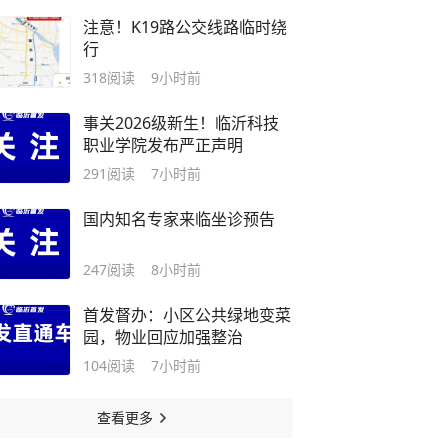
注意！K19路公交线路临时绕
行
318
阅读
9小时前
事关2026级新生！临沂科技
职业学院发布严正声明
291
阅读
7小时前
国内知名专家来临坐诊预告
247
阅读
8小时前
首发督办：小区公共绿地变菜
园，物业回应加强整治
104
阅读
7小时前
查看更多