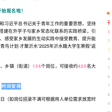
开始报名啦！
和习近平总书记关于青年工作的重要思想，坚持
，搭建在外学子与家乡常态化联系的实践桥梁，引
1
、感受家乡发展的生动实践中接受教育、提升能
2
鸟计划·才聚沂水”2025年沂水籍大学生寒假“返
3
4
位、乡镇（街道）
个岗位，可接收约
名大
134
420
5
6
时间安排
7
8
29日（如岗位招录不满可根据用人单位需求放宽时
9