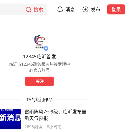
搜索
消息
发布
登录
12345临沂首发
临沂市12345政务服务热线受理中
心官方账号
关注
TA的热门作品
雷雨阵风7～9级，临沂发布最
新天气预报
2698
阅读
8小时前