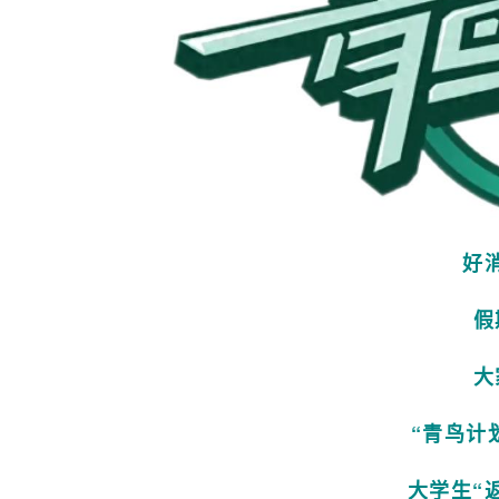
好
假
大
“青鸟计划
大学生“