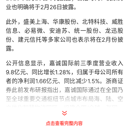
业也明确将于2月26日披露。
此外，盛美上海、华康股份、北特科技、威胜
信息、必易微、安迪苏、统一股份、龙迅股
份、建元信托等多家公司也表示将在2月份披
露。
公开信息显示，嘉诚国际前三季度营业收入
9.8亿元、同比增长1.28%，归属于母公司所有
者的净利润1.66亿元、同比减少1.5%。浙商证
券此前发布研报指出，嘉诚国际通过在全国乃
至全球重要交通枢纽节点城市布局海、陆、空
立体化智慧物流园区，组建全国/全球一张网，
完善物流链路，为制造业及跨境电商客户更好
点击查看完整内容
地提供定制化的全程供应链一体化物流服务，