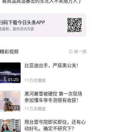
被高温高湿暴击的东北人不笑南方人了
扫码下载今日头条APP
看最新、最热资讯内容
精彩视频
换一换
比亚迪出手，严惩黑公关！
01:20
11万
次播放
黑河暴雪被硬控 第一次现场
参加懂车帝冬测很有收获！
10:21
11万
次播放
邢台壹号院即买即住，还有心
动好礼。确定不研究下？