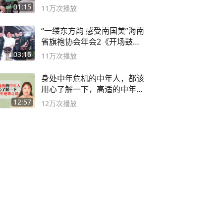
01:15
11万
次播放
“一缕东方韵 感受南国美”海南
省旗袍协会年会2《开场鼓》
二团
03:16
11万
次播放
身处中年危机的中年人，都该
用心了解一下，高适的中年逆
袭之路
12:57
12万
次播放