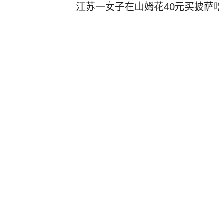
江苏一女子在山姆花40元买披萨吃
齐鲁壹点
2
评论
1小时前
看守所辅警为40名在押人员转递
关照，收受10万余元和香烟约3
扬子晚报
1
评论
1小时前
杨天誉（男，2005年生），中
策教育仍拒服兵役，被部队除名
汉水襄阳
2
评论
33分钟前