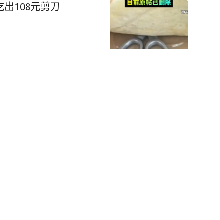
出108元剪刀
物品、信息或给予特殊
0条，获刑一年
专学历，入伍后被多次政
，不得录用为公务员