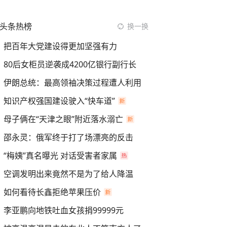
头条热榜
换一换
把百年大党建设得更加坚强有力
80后女柜员逆袭成4200亿银行副行长
伊朗总统：最高领袖决策过程遭人利用
知识产权强国建设驶入“快车道”
母子俩在“天津之眼”附近落水溺亡
邵永灵：俄军终于打了场漂亮的反击
“梅姨”真名曝光 对话受害者家属
空调发明出来竟然不是为了给人降温
如何看待长鑫拒绝苹果压价
李亚鹏向地铁吐血女孩捐99999元