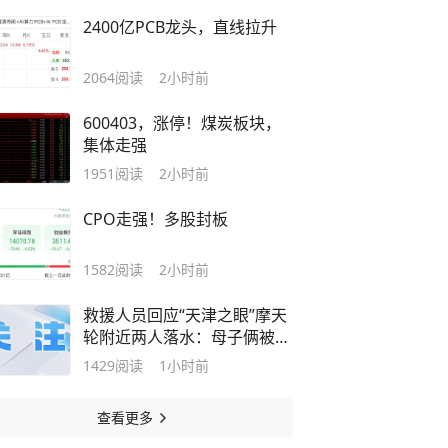
2400亿PCB龙头，直线拉升
2064
阅读
2小时前
600403，涨停！煤炭板块，
集体走强
1951
阅读
2小时前
CPO走强！多股封板
1582
阅读
2小时前
救援人员回应“天津之眼”摩天
轮附近两人落水：母子俩被先
后打捞上岸，送上120急救
1429
阅读
1小时前
车；目击者：弟弟落水，妈妈
和哥哥下水救人
查看更多