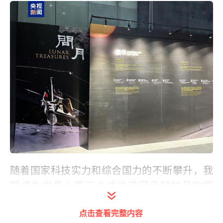
随着国家科技实力和综合国力的不断攀升，我
国成为世界上第三个成功带回月球样品的国
家，实现了我国及人类探月史上里程碑式的跨
点击查看完整内容
越，公众得以近距离接触由我国自主带回的月