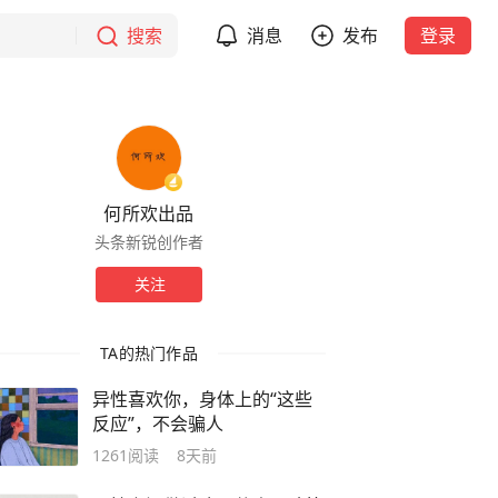
搜索
消息
发布
登录
何所欢出品
头条新锐创作者
关注
TA的热门作品
异性喜欢你，身体上的“这些
反应”，不会骗人
1261
阅读
8天前