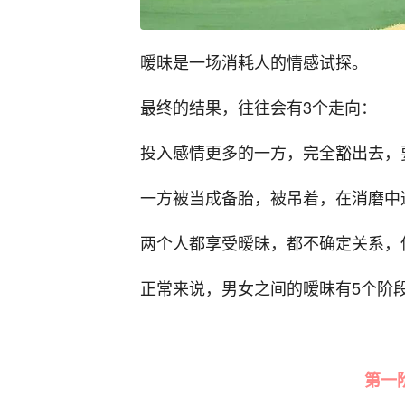
暧昧是一场消耗人的情感试探。
最终的结果，往往会有3个走向：
投入感情更多的一方，完全豁出去，
一方被当成备胎，被吊着，在消磨中
两个人都享受暧昧，都不确定关系，
正常来说，男女之间的暧昧有5个阶
第一