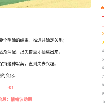
1
2
要个明确的结果，推进并确定关系；
3
逐渐清醒，损失惨重才抽离出来；
4
5
保持这种默契，直到失去兴趣。
6
段的变化。
7
8
-01
9
阶段：情绪波动期
10