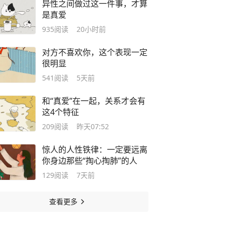
异性之间做过这一件事，才算
是真爱
935
阅读
20小时前
对方不喜欢你，这个表现一定
很明显
541
阅读
5天前
和“真爱”在一起，关系才会有
这4个特征
209
阅读
昨天07:52
惊人的人性铁律：一定要远离
你身边那些“掏心掏肺”的人
129
阅读
7天前
查看更多