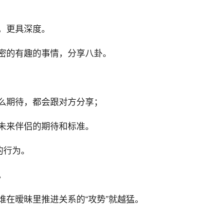
，更具深度。
密的有趣的事情，分享八卦。
么期待，都会跟对方分享；
未来伴侣的期待和标准。
的行为。
。
谁在暧昧里推进关系的“攻势”就越猛。