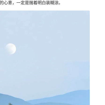
你的心意，一定是揣着明白装糊涂。