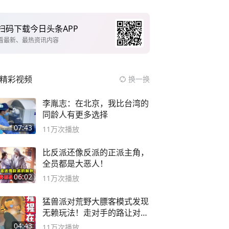
扫码下载今日头条APP
看最新、最热资讯内容
精彩视频
换一换
李胤志：在北京，我比台湾的
同龄人有更多选择
07:43
11万
次播放
比反派还像反派的正派主角，
全员都是大恶人！
06:02
11万
次播放
猛兽派对荒野大膘客模式发现
无赖玩法！走对手的路让对手
无路可走
04:43
11万
次播放