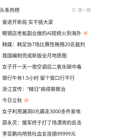
头条热榜
换一换
奋进开新局 实干挑大梁
眼镜店老板副业做的AI视频火到海外
韩媒：韩足协7场比赛性贿赂20名裁判
我国编制完成新版全月地质图
女子开一天一夜空调后二氧化碳中毒
银行午休1.5小时 留个窗口行不行
浙江宣传：“精日”病得狠狠治
今日立秋
女子利用漏洞0元薅走3000多件家电
邵永灵：俄军终于打了场漂亮的反击
李亚鹏向地铁吐血女孩捐99999元