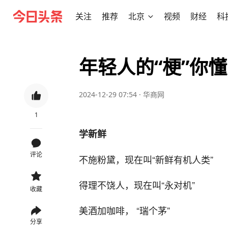
关注
推荐
北京
视频
财经
科
年轻人的“梗”你
2024-12-29 07:54
·
华商网
1
学新鲜
评论
不施粉黛，现在叫“新鲜有机人类”
得理不饶人，现在叫“永对机”
收藏
美酒加咖啡， “瑞个茅”
分享