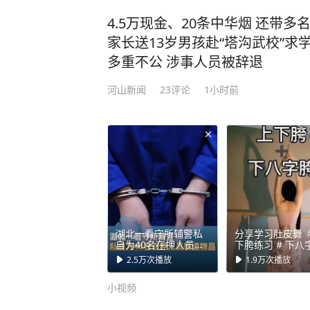
4.5万现金、20条中华烟 还带多
家长送13岁男孩赴“塔沟武校”求
多重不公 涉事人员被辞退
河山新闻
23
评论
1小时前
湖北一看守所辅警私
分享学习肚皮舞 
自为40名在押人员转
下胯练习 # 下八
递物品，传递信息或
# 肚皮舞基本功
2.5万
次播放
1.9万
次播放
给予特殊关照，收受
部分亲属钱款10.6万
小视频
余元，黄鹤楼牌香烟
约30条，被判一年