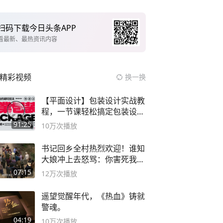
扫码下载今日头条APP
看最新、最热资讯内容
精彩视频
换一换
【平面设计】包装设计实战教
程，一节课轻松搞定包装设计
流程！
91:25
10万
次播放
书记回乡全村热烈欢迎！谁知
大娘冲上去怒骂：你害死我儿
子
07:15
12万
次播放
遥望觉醒年代，《热血》铸就
警魂。
04:19
10万
次播放