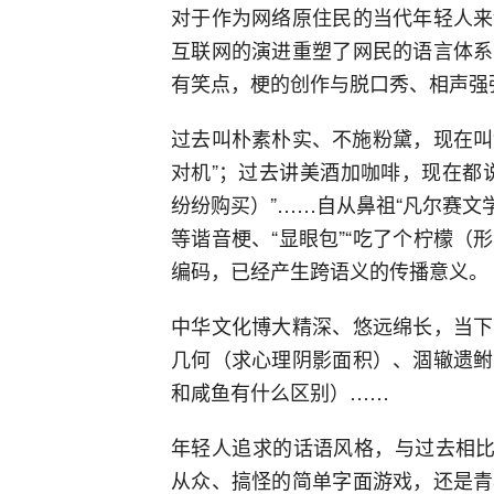
对于作为网络原住民的当代年轻人来
互联网的演进重塑了网民的语言体系
有笑点，梗的创作与脱口秀、相声强
过去叫朴素朴实、不施粉黛，现在叫
对机”；过去讲美酒加咖啡，现在都
纷纷购买）”……自从鼻祖“凡尔赛文学”
等谐音梗、“显眼包”“吃了个柠檬（
编码，已经产生跨语义的传播意义。
中华文化博大精深、悠远绵长，当下
几何（求心理阴影面积）、涸辙遗鲋
和咸鱼有什么区别）……
年轻人追求的话语风格，与过去相比
从众、搞怪的简单字面游戏，还是青