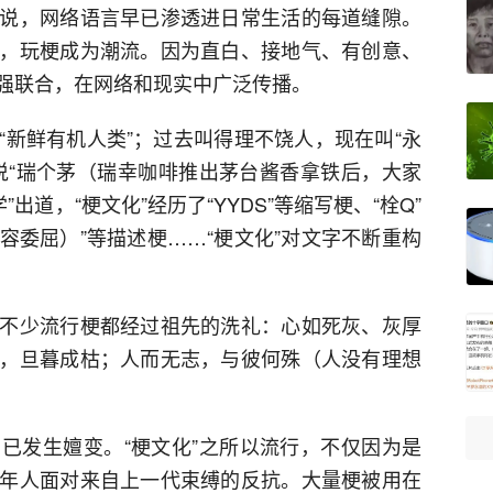
说，网络语言早已渗透进日常生活的每道缝隙。
，玩梗成为潮流。因为直白、接地气、有创意、
强联合，在网络和现实中广泛传播。
“新鲜有机人类”；过去叫得理不饶人，现在叫“永
说“瑞个茅（瑞幸咖啡推出茅台酱香拿铁后，大家
出道，“梗文化”经历了“YYDS”等缩写梗、“栓Q”
形容委屈）”等描述梗……“梗文化”对文字不断重构
不少流行梗都经过祖先的洗礼：心如死灰、灰厚
，旦暮成枯；人而无志，与彼何殊（人没有理想
已发生嬗变。“梗文化”之所以流行，不仅因为是
年人面对来自上一代束缚的反抗。大量梗被用在