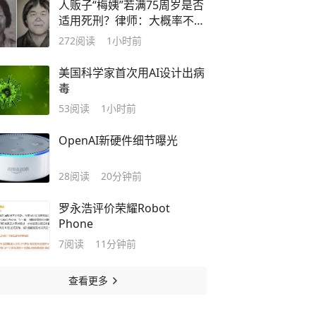
人贩子“梅姨”若满75周岁是否
适用死刑？律师：大概率不会
被判处死刑
272
阅读
1小时前
美国科学家首次用AI设计出病
毒
53
阅读
1小时前
OpenAI新硬件细节曝光
28
阅读
20分钟前
罗永浩评价荣耀Robot
Phone
7
阅读
11分钟前
查看更多