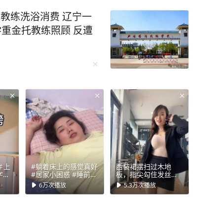
名教练洗浴消费 辽宁一
学重金托教练照顾 反遭
＃上
#躺着床上的感觉真好
西装裙摆扫过木地
字胯
#居家小困惑 #睡前唠
板，指尖勾住发丝的
嗑系列 #日常躺床 #
瞬间
6万
次播放
5.3万
次播放
宅家状态