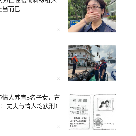
只为让胚胎顺利移植入
上当而已
与情人养育3名子女，在
展：丈夫与情人均获刑1