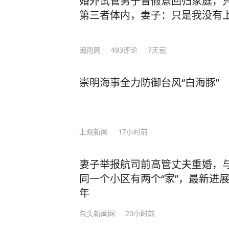
婚外试管男子曾假意回归家庭，
第三者体内，妻子：只是我没有
闽南网
493
评论
7天前
崇明海事全力防御台风“白海豚”
上观新闻
17小时前
妻子举报航司前高管丈夫重婚，
同一个小区有两个“家”，最新进
年
包头新闻网
20小时前