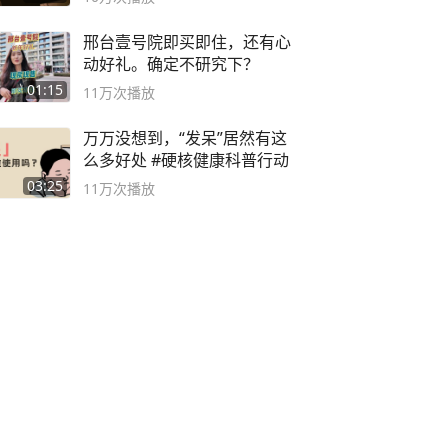
邢台壹号院即买即住，还有心
动好礼。确定不研究下？
01:15
11万
次播放
万万没想到，“发呆”居然有这
么多好处 #硬核健康科普行动
03:25
11万
次播放