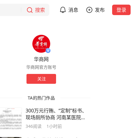
搜索
消息
发布
登录
华商网
华商网官方账号
关注
TA的热门作品
300万元行贿、“定制”标书、
现场厕所协商 河南某医院
2.33亿元工程串标案细节披露
346
阅读
1小时前