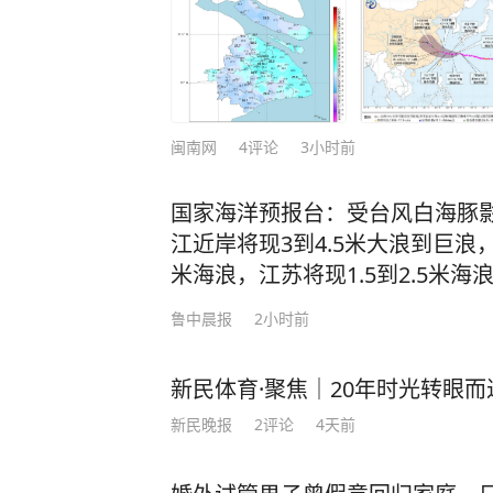
闽南网
4
评论
3小时前
国家海洋预报台：受台风白海豚
江近岸将现3到4.5米大浪到巨浪
米海浪，江苏将现1.5到2.5米海
鲁中晨报
2小时前
新民体育·聚焦｜20年时光转眼
新民晚报
2
评论
4天前