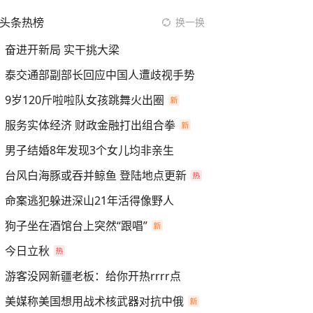
头条热榜
换一换
奋进开新局 实干挑大梁
泰交通部副部长回应中国人遭歧视手势
9岁120斤啦啦队女孩跳舞火出圈
服务实体经济 财政金融打出组合拳
男子结婚8年发现3个女儿均非亲生
台风白海豚或吞并鲸鱼 登陆地点更新
命案逃犯躲进深山21年活得像野人
狗子坐在酒馆台上突然“跟唱”
今日立秋
游客没网新疆老板：给你开热rrrr点
美媒称美国想用战术核武器对抗中俄