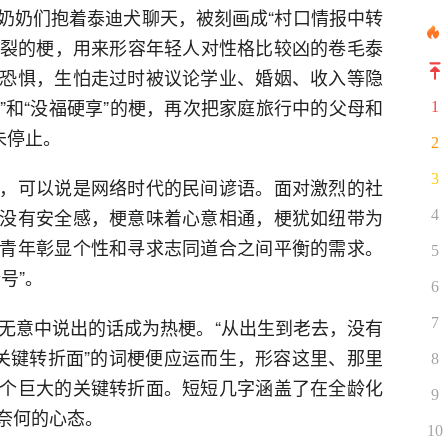
奶奶们抱着泰迪犬聊天，被刻画成“村口情报中转
败名裂的梗，用来形容年轻人对性格比较凶的卷毛泰
恐惧，生怕走过时被议论学业、婚姻、收入等隐
吃”和“没福硬享”的梗，再次把家庭旅行中的父母和
1
未停止。
2
3
，可以说是网络时代的民间谚语。面对激烈的社
没有安全感，梗意味着心意相通，梗犹如纽带为
4
青年彰显个性和寻求志同道合之间平衡的需求。
5
号”。
6
老师无意中说出的话成为热梗。“从出生到老去，没有
7
。“关键转折面”的词梗便应运而生，形容这里、那里
8
个巨大的关键转折面。短短几字涵盖了在全龄化
9
奈何的心态。
10