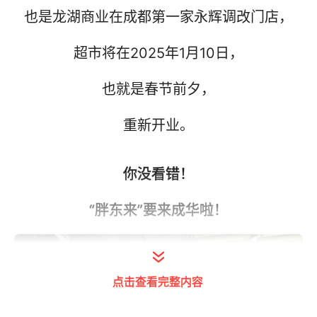
也是龙湖商业在成都第一家永辉调改门店，
超市将在2025年1月10日，
也就是春节前夕，
重新开业。
你没看错！
“胖东来”要来成华啦！
点击查看完整内容