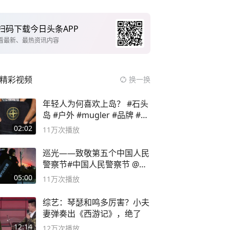
扫码下载今日头条APP
看最新、最热资讯内容
精彩视频
换一换
年轻人为何喜欢上岛？ #石头
岛 #户外 #mugler #品牌 #足
球流氓
02:02
11万
次播放
巡光——致敬第五个中国人民
警察节#中国人民警察节 @抖
音小助手
05:00
11万
次播放
综艺：琴瑟和鸣多厉害？小夫
妻弹奏出《西游记》，绝了
12:14
12万
次播放