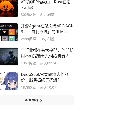
AI写的PR堆成山，Rust已忍
无可忍
3023
阅读
21小时前
开源Agent框架刷爆ARC-AGI-
3，「自我改进」的RLM
harness引争议
2484
阅读
18小时前
全行业都在卷大模型，他们却
用不确定微分几何给机器人做
了个大脑
1969
阅读
前天09:24
DeepSeek官宣即将大幅涨
价，服务器终于挤爆？
1879
阅读
前天10:07
查看更多