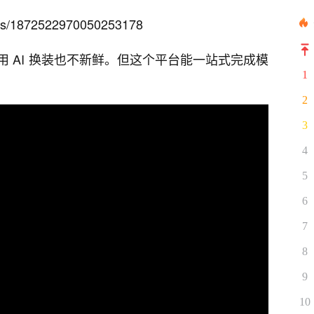
us/1872522970050253178
 AI 换装也不新鲜。但这个平台能一站式完成模
1
2
3
4
5
6
7
8
9
10