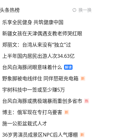
头条热榜
换一换
乐享全民健身 共筑健康中国
新疆女孩在天津偶遇支教老师哭红眼
郑丽文：台湾从来没有“独立”过
上半年国内居民出游人次34.63亿
台风白海豚闭眼意味着什么
野象脚被电线绊住 同伴怒砸充电箱
宇树科技中一签或至少赚5万
台风白海豚或携极端暴雨重创多省市
博主：俄军现在专打乌要害
施一公拒盆栽式人才
36岁男演员成景区NPC后人气爆棚