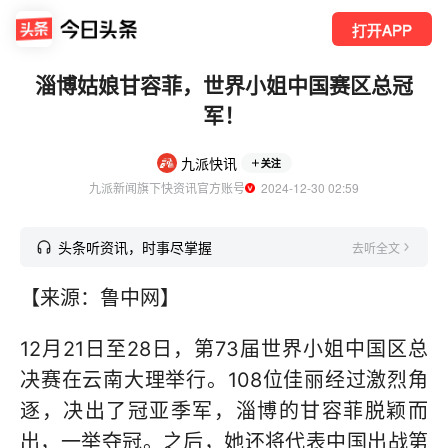
打开APP
淄博姑娘甘容菲，世界小姐中国赛区总冠
军！
九派快讯
关注
九派新闻旗下快资讯官方账号
  2024-12-30 02:59
头条听资讯，时事尽掌握
去听全文
【来源：鲁中网】
12月21日至28日，第73届世界小姐中国区总
决赛在云南大理举行。108位佳丽经过激烈角
逐，决出了冠亚季军，淄博的甘容菲脱颖而
出，一举夺冠。之后，她还将代表中国出战第