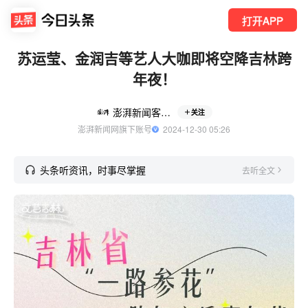
打开APP
苏运莹、金润吉等艺人大咖即将空降吉林跨
年夜！
澎湃新闻客户端
关注
澎湃新闻网旗下账号
  2024-12-30 05:26
头条听资讯，时事尽掌握
去听全文