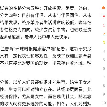
试者的性格分为五种：开放探索、尽责、外向、
分为四种：目前有伴侣、从未与伴侣同住、从未
结果发现，终身单身者生活满意度较低，晚年在
1
者性格更为内向，较少尝试新事物，也较缺乏责
2
活满意度高，老年人比中年人更快乐。
3
兰告诉“环球时报健康客户端”记者，这项研究涉
4
具有一定代表性和客观性，反映了欧洲国家单身
5
不能直接比对我国的现状，毕竟存在着地域、种
6
。
7
分析，以前人们只能结婚才能生育，婚生子女才
8
性、生育可以相对独立存在。从经济层面看，此
9
经济保障，尤其是女性。而在现代社会，随着教
的收入就有更多选择的可能。如今，人们对婚姻
10