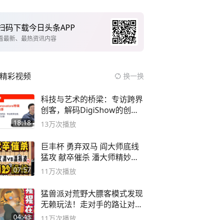
扫码下载今日头条APP
看最新、最热资讯内容
精彩视频
换一换
科技与艺术的桥梁：专访跨界
创客，解码DigiShow的创新
之路
18:18
13万
次播放
巨丰杯 勇弃双马 阎大师底线
猛攻 献卒催杀 潘大师精妙入
局
07:57
11万
次播放
猛兽派对荒野大膘客模式发现
无赖玩法！走对手的路让对手
无路可走
04:43
11万
次播放