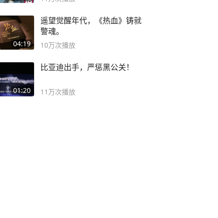
遥望觉醒年代，《热血》铸就
警魂。
04:19
10万
次播放
比亚迪出手，严惩黑公关！
01:20
11万
次播放