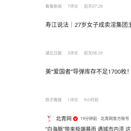
看看新闻
7
评论
前天07:26
寿江说法｜27岁女子成卖淫集团
湖北日报
3
评论
前天08:29
美“爱国者”导弹库存不足1700
扬子晚报
1
评论
9小时前
北青网
19分钟前
·
北青网官方账号
“白海豚”带来极端暴雨 遇城市内涝 