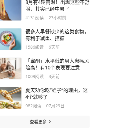
8月有4轮高温！出现这些不舒
服，其实已经中暑了
4131
阅读
23小时前
很多人早餐缺少的这类食物，
有利于减重、控糖
1586
阅读
6天前
「睾酮」水平低的男人患癌风
险高！有10个表现要注意
1009
阅读
3天前
夏天劝你吃“蛏子”的理由，这
4个就够了
982
阅读
07月29日
查看更多