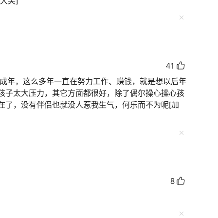
大笑]
41
儿已成年，这么多年一直在努力工作、赚钱，就是想以后年
孩子太大压力，其它方面都很好，除了偶尔操心操心孩
在了，没有伴侣也就没人惹我生气，何乐而不为呢[加
8