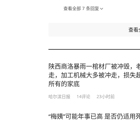
查看全部
7
条回复
查看
陕西商洛暴雨一棺材厂被冲毁，老
走，加工机械大多被冲走，损失超
所有的家底
哈尔滨日报
14
评论
23小时前
“梅姨”可能年事已高 是否仍适用