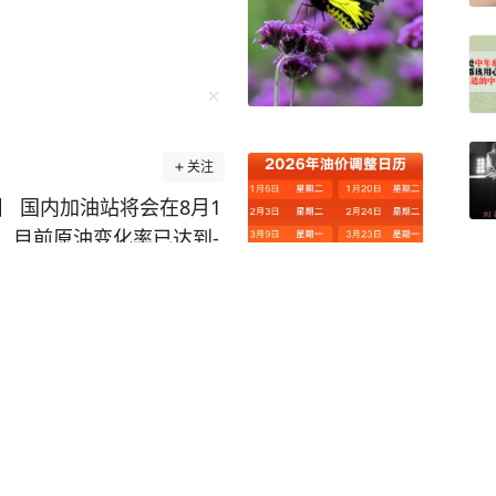
关注
 国内加油站将会在8月1
到-
。根据目前的预期跌幅，汽柴
 不过需要提醒大家，计价周期
续国际原油快速反弹回升，
被女方丈夫发现后双方
落地、下调多少，一切以
错撞路人，涉故意杀人
发布、新华社、今日油价