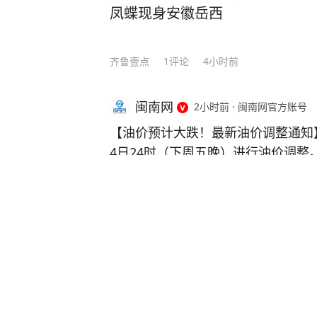
凤蝶现身安徽岳西
齐鲁壹点
1
评论
4小时前
闽南网
2小时前
·
闽南网官方账号
【油价预计大跌！最新油价调整通知】
4日24时（下周五晚）进行油价调整。 目前原油变化率已达
9.57%，预计下调油价395元/吨
分享
1
8
油价格将下跌0.30~0.36元/升。
仍有5个统计日，变数尚存，如果后
四川一男子与已婚女子婚外情，
当前的预跌幅度将会收窄，最终能否
约定见面，酒后开车撞情敌结果
发改委官方公告为准。 来源：湖北
罪被判有期徒刑十三年
扬子晚报
4
评论
1小时前