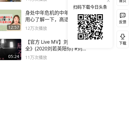
首页
扫码下载今日头条
身处中年危机的中年人，都该
用心了解一下，高适的中年逆
反馈
袭之路
12:57
12万
次播放
【官方 Live MV】刘若英《成
下载
全》(2020刘若英陪你) #刘若
英 #成全
05:24
11万
次播放