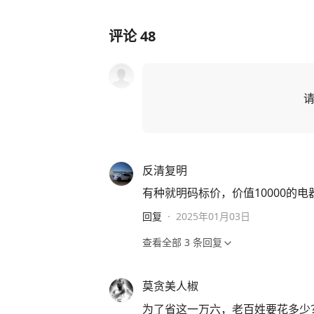
评论
48
反清复明
有种就明码标价，价值10000的电
回复
·
2025年01月03日
查看全部
3
条回复
莫贪美人椒
为了省这一万六，老百姓要花多少