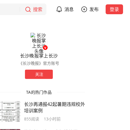
搜索
消息
发布
登录
长沙晚报掌上长沙
《长沙晚报》官方账号
关注
TA的热门作品
长沙再通报42起暑期违规校外
培训案例
855
阅读
13小时前