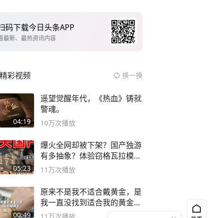
扫码下载今日头条APP
看最新、最热资讯内容
精彩视频
换一换
遥望觉醒年代，《热血》铸就
警魂。
04:19
10万
次播放
爆火全网却被下架？国产独游
有多抽象？体验窃格瓦拉模拟
器！
05:23
11万
次播放
原来不是我不适合戴黄金，是
我一直没找到适合我的黄金
😭
00:49
11万
次播放