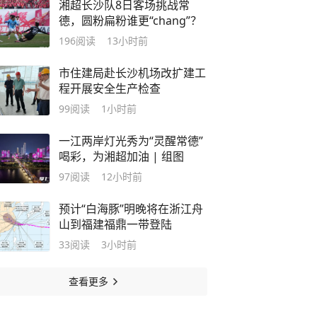
湘超长沙队8日客场挑战常
德，圆粉扁粉谁更“chang”？
196
阅读
13小时前
市住建局赴长沙机场改扩建工
程开展安全生产检查
99
阅读
1小时前
一江两岸灯光秀为“灵醒常德”
喝彩，为湘超加油 | 组图
97
阅读
12小时前
预计“白海豚”明晚将在浙江舟
山到福建福鼎一带登陆
33
阅读
3小时前
查看更多