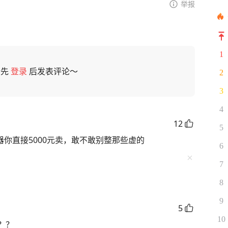
举报
1
请先
登录
后发表评论～
2
3
4
12
5
器你直接5000元卖，敢不敢别整那些虚的
6
7
8
9
5
10
？？