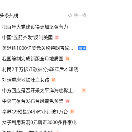
头条热榜
换一换
把百年大党建设得更加坚强有力
中国“五箭齐发”反制美国
美退还1000亿美元关税特朗普输了吗
我国编制完成新版全月地质图
村民2千万拆迁款被分掉8年后才知晓
对话重庆地铁吐血女孩
中方回应是否开采太平洋海底稀土资源
中央气象台发布台风黄色预警
享界G9预售24小时小订破1万台
女子利用漏洞0元薅走3000多件家电