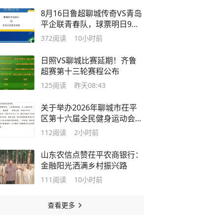
8月16日鲁超聊城传奇VS青岛
平企联青春队，球票明日9点
正式开售！
372
阅读
10小时前
日照VS聊城比赛延期！齐鲁
超赛第十三轮赛程公布
125
阅读
昨天08:43
关于举办2026年聊城市茌平
区第十六届全民健身运动会篮
球比赛暨山东省第十八届“百
112
阅读
2小时前
千万”三大赛百县篮球茌平区
预选赛的通知
山东农信点赞茌平农商银行：
金融阳光洒满乡村振兴路
111
阅读
10小时前
查看更多