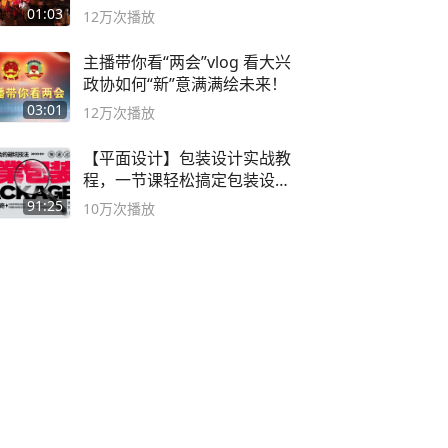
01:03
12万
次播放
主播带你看“两会”vlog 看大兴
政协如何“新”意满满绘未来！
03:01
12万
次播放
【平面设计】包装设计实战教
程，一节课轻松搞定包装设计
流程！
91:25
10万
次播放