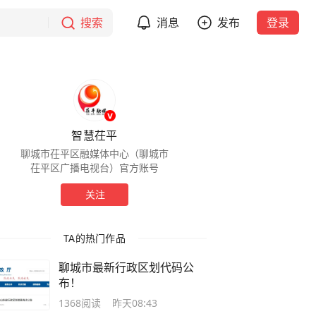
搜索
消息
发布
登录
智慧茌平
聊城市茌平区融媒体中心（聊城市
茌平区广播电视台）官方账号
关注
TA的热门作品
聊城市最新行政区划代码公
布！
1368
阅读
昨天08:43