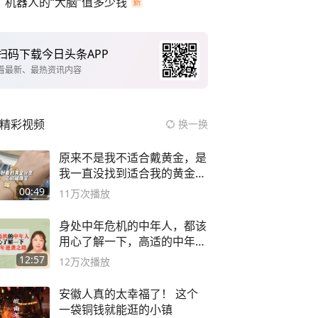
机器人的“大脑”值多少钱
扫码下载今日头条APP
看最新、最热资讯内容
精彩视频
换一换
原来不是我不适合戴黄金，是
我一直没找到适合我的黄金
😭
00:49
11万
次播放
身处中年危机的中年人，都该
用心了解一下，高适的中年逆
袭之路
12:57
12万
次播放
安徽人真的太幸福了！ 这个
一袋铜钱就能逛的小镇