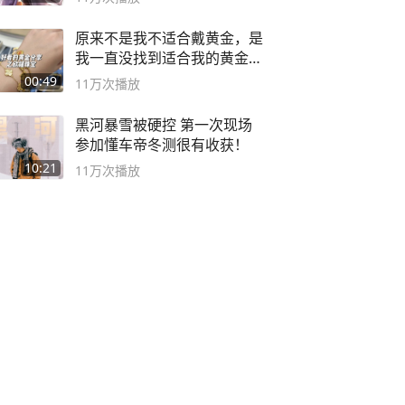
原来不是我不适合戴黄金，是
我一直没找到适合我的黄金
😭
00:49
11万
次播放
黑河暴雪被硬控 第一次现场
参加懂车帝冬测很有收获！
10:21
11万
次播放