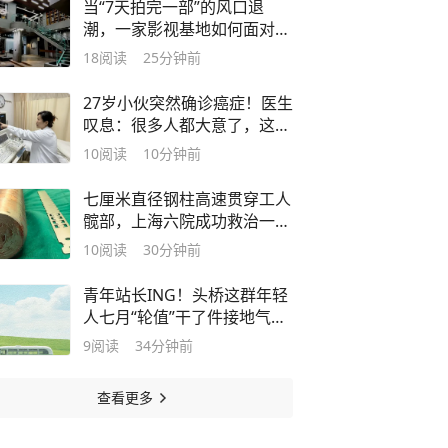
当“7天拍完一部”的风口退
潮，一家影视基地如何面对行
业降温
18
阅读
25分钟前
27岁小伙突然确诊癌症！医生
叹息：很多人都大意了，这种
癌伪装太好
10
阅读
10分钟前
七厘米直径钢柱高速贯穿工人
髋部，上海六院成功救治一名
重度盆腔贯通伤患者
10
阅读
30分钟前
青年站长ING！头桥这群年轻
人七月“轮值”干了件接地气的
事
9
阅读
34分钟前
查看更多