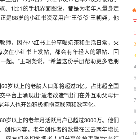
骤、1比1的手机界面图说，都是为老年人量身定
正是88岁的小红书资深用户“王爷爷”王朝尧，他
1
教师，因在小红书上分享喝奶茶和生活日常，火
2
“每次在小红书上发帖，都会有年轻人的跟帖、回
3
一起。”王朝尧说，“希望这份手册帮助更多老朋
4
”
5
国60岁以上的老龄人口即将超过3亿，占比超全国
6
交平台上涌现出“适老改造”“出门在外互助父母计
7
多老年人也开始积极拥抱互联网和数字化。
8
60岁以上的老年月活跃用户已超过3000万。他们
9
活、创作内容。老年创作者的数量在过去两年增长
10
。网友们亲切地把老人们分享的故事称为“老红