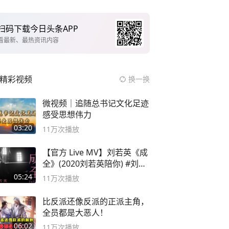
扫码下载今日头条APP
看最新、最热资讯内容
精彩视频
换一换
微视频｜追随总书记文化足迹
感受思想伟力
03:20
11万
次播放
【官方 Live MV】刘若英《成
全》(2020刘若英陪你) #刘若
英 #成全
05:24
11万
次播放
比反派还像反派的正派主角，
全员都是大恶人！
06:02
11万
次播放