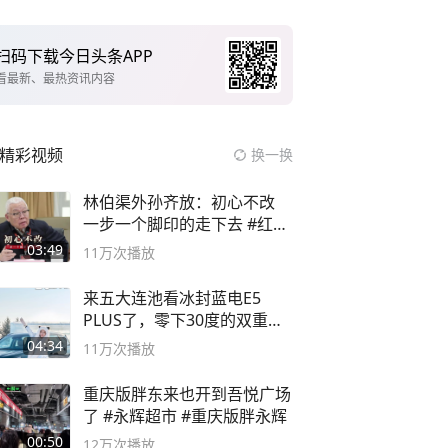
扫码下载今日头条APP
看最新、最热资讯内容
精彩视频
换一换
林伯渠外孙齐放：初心不改
一步一个脚印的走下去 #红船
论坛
03:49
11万
次播放
来五大连池看冰封蓝电E5
PLUS了，零下30度的双重冰
封40小时全录
04:34
11万
次播放
重庆版胖东来也开到吾悦广场
了 #永辉超市 #重庆版胖永辉
00:50
12万
次播放