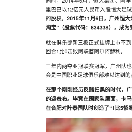
同时，2014年6月，恒大集团、
里巴巴以12亿元人民币入股恒大足
的股权。
2015年11月6日，广州
淘宝”（股票代码：834338），成
就在俱乐部新三板正式挂牌上市不到
回合1比0击败阿联酋阿尔阿赫利。
三年内两夺亚冠联赛冠军，广州队也
会是中国职业足球俱乐部难以达到的
在那个刚刚经历反赌扫黑的时代，广
的遮羞布。毕竟在国家队层面，卡马乔带
在合肥对阵泰国队时创造了“1比5惨