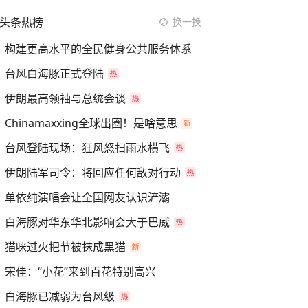
头条热榜
换一换
构建更高水平的全民健身公共服务体系
台风白海豚正式登陆
伊朗最高领袖与总统会谈
Chinamaxxing全球出圈！是啥意思
台风登陆现场：狂风怒扫雨水横飞
伊朗陆军司令：将回应任何敌对行动
单依纯演唱会让全国网友认识浐灞
白海豚对华东华北影响会大于巴威
猫咪过火把节被抹成黑猫
宋佳：“小花”来到百花特别高兴
白海豚已减弱为台风级