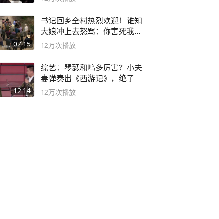
书记回乡全村热烈欢迎！谁知
大娘冲上去怒骂：你害死我儿
子
07:15
12万
次播放
综艺：琴瑟和鸣多厉害？小夫
妻弹奏出《西游记》，绝了
12:14
12万
次播放