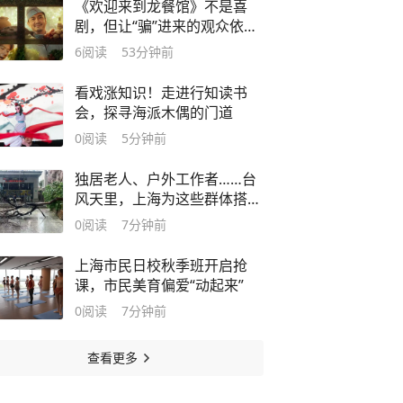
《欢迎来到龙餐馆》不是喜
剧，但让“骗”进来的观众依然
惊喜
6
阅读
53分钟前
看戏涨知识！走进行知读书
会，探寻海派木偶的门道
0
阅读
5分钟前
独居老人、户外工作者……台
风天里，上海为这些群体搭起
一道屏障
0
阅读
7分钟前
上海市民日校秋季班开启抢
课，市民美育偏爱“动起来”
0
阅读
7分钟前
查看更多