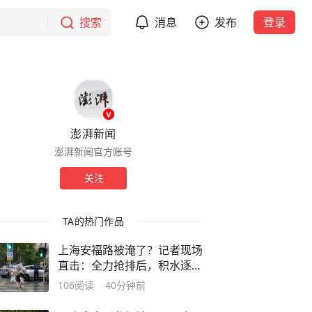
搜索
消息
发布
登录
澎湃新闻
澎湃新闻官方账号
关注
TA的热门作品
上海安福路被淹了？记者现场
直击：全力抢排后，积水逐渐
消退
106
阅读
40分钟前