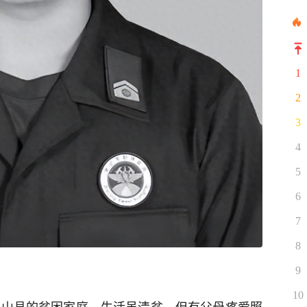
1
2
3
4
5
6
7
8
9
10
市方山县的贫困家庭，生活虽清贫，但有父母疼爱照