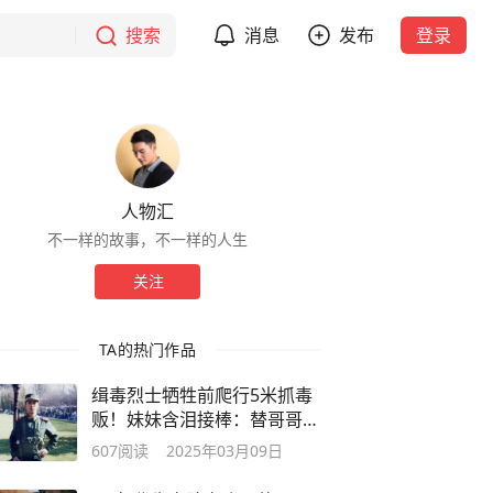
搜索
消息
发布
登录
人物汇
不一样的故事，不一样的人生
关注
TA的热门作品
缉毒烈士牺牲前爬行5米抓毒
贩！妹妹含泪接棒：替哥哥守
边境
607
阅读
2025年03月09日