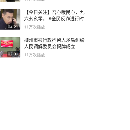
【今日关注】吾心暖民心，九
六幺幺零。 #全民反诈进行时
02:51
11万
次播放
柳州市被行政拘留人矛盾纠纷
人民调解委员会揭牌成立
02:01
11万
次播放