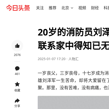
关注
推荐
北京
视频
财经
科
20岁的消防员刘
联系家中得知已
2076
2025-01-07 17:20
·
人物汇
一岁丧父，三岁丧母，十七岁成为消
461
雄刘泽军一生苦命，却将大爱留在
聚。那里，没有苦难，没有病痛，也
收藏
分享