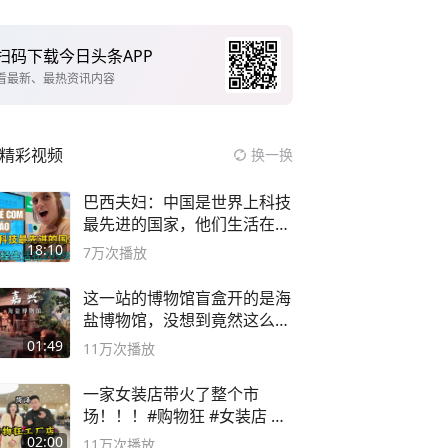
扫码下载今日头条APP
看最新、最热资讯内容
精彩视频
换一换
巴西夫妇：中国是世界上科技
最先进的国家，他们生活在
2999年
18:10
7万
次播放
这一站的博物馆盲盒开的是海
盐博物馆，没想到竟然这么好
逛！
01:49
11万
次播放
一家女装店带火了整个市
场！！！#购物狂 #女装店 #
高品质女装
02:00
11万
次播放