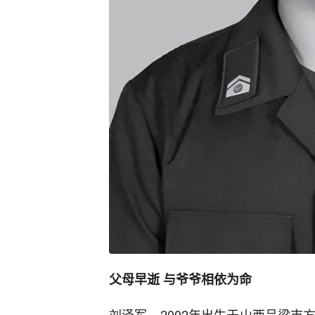
父母早逝 与爷爷相依为命
刘泽军，2002年出生于山西吕梁