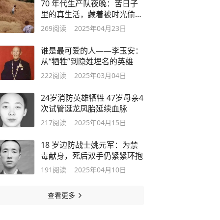
70 年代生产队夜晚：苦日子
里的真生活，藏着被时光偷走
的烟火气
269
阅读
2025年04月23日
谁是最可爱的人——李玉安：
从“牺牲”到隐姓埋名的英雄
222
阅读
2025年03月04日
24岁消防英雄牺牲 47岁母亲4
次试管诞龙凤胎延续血脉
217
阅读
2025年04月15日
18 岁边防战士姚元军：为禁
毒献身，死后双手仍紧紧环抱
191
阅读
2025年04月10日
查看更多