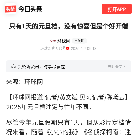
打开APP
只有1天的元旦档，没有惊喜但是个好开端
环球网
关注
环球网官方账号
  2025-1-7 09:13
头条听资讯，时事尽掌握
去听全文
来源：环球网
【环球网报道 记者/黄文斌 见习记者/陈曦云】
2025年元旦档注定与往年不同。
尽管今年元旦假期只有1天，但从影片定档情
况来看，随着《小小的我》《名侦探柯南：迷