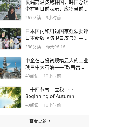
极端高温炙烤韩国，韩国总统
李在明日前表示，应将当前状
况视为“国家灾难事态”
267
阅读
9小时前
日本国内和周边国家强烈批评
日本新版《防卫白皮书》——
“高市早苗政府‘新型军国主
256
阅读
昨天06:16
义’思维的赤裸表现”
中企在吉投资规模最大的工业
项目中大石油——“改善吉尔
吉斯斯坦油品质量，提升生产
43
阅读
10小时前
环保水平”
二十四节气 | 立秋 the
Beginning of Autumn
40
阅读
10小时前
查看更多