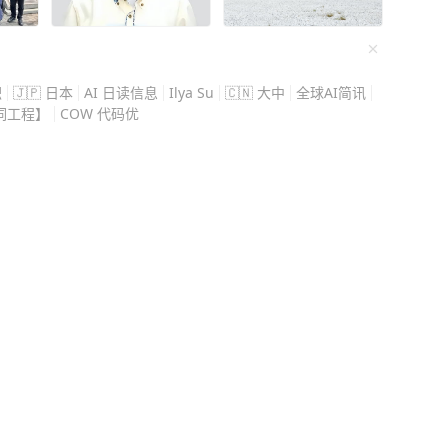
伊拉克的安保招聘信息，
，如果因公出事，还有40
积
🇯🇵 日本
AI 日读信息
Ilya Su
🇨🇳 大中
全球AI简讯
词工程】
COW 代码优
母亲，转身，就踏上了飞
委托律师发布的声明，他
，就是看守营地、护送中
过，工作的危
中弹倒在身边，自己也多
他落下了心脏旧伤，甚至
 他没乱花这笔
弟弟安排了稳妥的内勤工
验创业，在上海、西安先