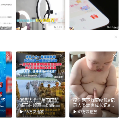
队坚
消息人士：美国国防
摸你两下就要咬我#记
挑衅
部正在起草一份新的
录人类幼崽成长记#胖
午，
核战略，一旦与中国
宝宝#肉肉的才可爱
38万
次播放
63万
次播放
人陈
或俄罗斯爆发地区战
军问
争，美方可能动用战
术核武器；专家：赤
裸裸的“核讹诈”（剪
辑、运营：冯业鹏）