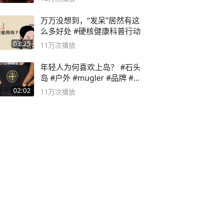
万万没想到，“发呆”居然有这
么多好处 #硬核健康科普行动
03:25
11万
次播放
年轻人为何喜欢上岛？ #石头
岛 #户外 #mugler #品牌 #足
球流氓
02:02
11万
次播放