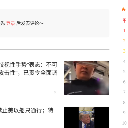
请先
登录
后发表评论～
1
2
3
4
歧视性手势”表态：不可
攻击性”，已责令全面调
5
6
7
8
禁止美以船只通行；特
9
10