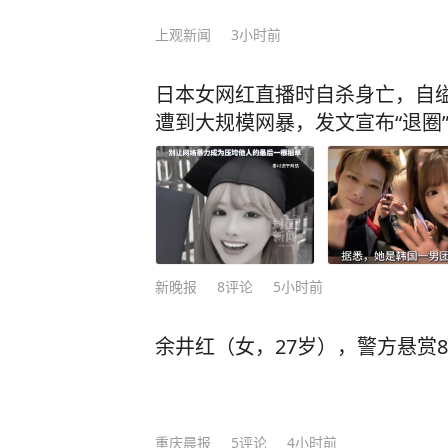
上观新闻
3小时前
日本女网红直播时自杀身亡，自缢
遭到大规模网暴，发文宣布“退圈
新晚报
8
评论
5小时前
余井红（女，27岁），警方悬赏
重庆晨报
5
评论
4小时前