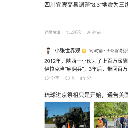
四川宜宾高县调整“8.3”地震为
界面快讯
152
评论
3小时前
小张世界观
5小时前
·
头条新锐创
2012年，陕西一小伙为了上百万薪
伊拉克当“雇佣兵”，3年后，带回百
样了？ 1987年，白晓保出生在陕西乾县的一户农村家庭，年少
分享
5
67
叛逆，他走了不少弯路，整日在外混
入狱，家里为赔偿欠下了一大笔外债
琉球进京祭祖只是开始，通告美
头借钱的模样，他才幡然醒悟，下定决心要
年，19岁的他只身北漂，兜里只有
术的他，只能做保安、干体力活，每
清家里的巨额债务、改善家人生活，简直难如