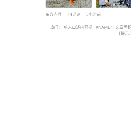
一次偶然的机会，他看到中方企业在
薪资待遇十分诱人——“年薪可达百万
东方点兵
14
评论
5小时前
0万的赔付”。 对于当时走投无路的他来说，这个数字，就像是
热门：
单人口述内容提
#NAME?
文章囤
一道光。 他没有丝毫犹豫，立刻报名并且顺利通过了考核，签
【提示
保险合同时，他直接把受益人填成了
往巴格达的飞机。 在这里，也要帮大家纠正一个误区，他并不
是网传的“雇佣兵”，根据白晓保本人
属于正规外派的武装安保，日常工作
方工作人员和物资，不会主动参与战争作战。 不
险程度一点都不假。 当时，伊拉克局势动荡，路边炸弹、夜间
偷袭都是家常便饭，他亲眼见过战友
次与死神擦肩，三年的战火生活，让
至今，他身边还常年备着急救药物。 2015年，三年合同期满，
白晓保带着攒下的近百万积蓄，平安回到国内。
钱，而是先安顿好父母，还帮出狱的
作，之后，他凭着自己多年的安保经