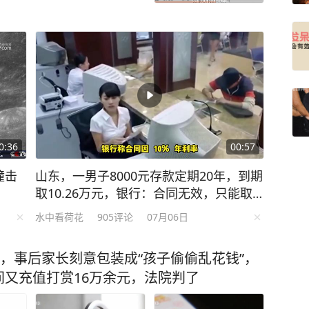
0:36
00:57
撞击
山东，一男子8000元存款定期20年，到期
取10.26万元，银行：合同无效，只能取9
600元，男子告上法庭，法院判了！
水中看荷花
905
评论
07月06日
元，事后家长刻意包装成“孩子偷偷乱花钱”，
又充值打赏16万余元，法院判了