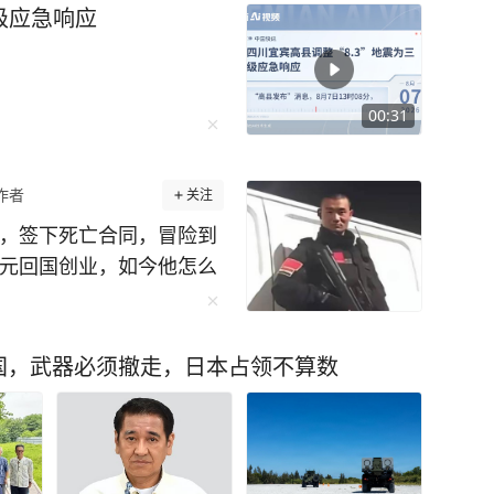
三级应急响应
00:31
作者
关注
酬，签下死亡合同，冒险到
万元回国创业，如今他怎么
日子，后来，弟弟因伤人
，看着父母四处求人、低
国，武器必须撤走，日本占领不算数
撑起这个家。 2006
几十块钱，而没学历、没技
个月几千块的收入，想还
登天。 2012年，