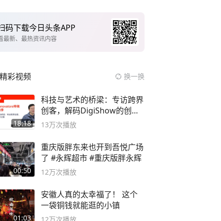
扫码下载今日头条APP
看最新、最热资讯内容
精彩视频
换一换
科技与艺术的桥梁：专访跨界
创客，解码DigiShow的创新
之路
18:18
13万
次播放
重庆版胖东来也开到吾悦广场
了 #永辉超市 #重庆版胖永辉
00:50
12万
次播放
安徽人真的太幸福了！ 这个
一袋铜钱就能逛的小镇
01:03
12万
次播放