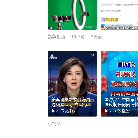
鹊华视频
10
评论
8天前
美军纠集盟友台海周
国防部：中国军
边频繁演习 推演与解
决反制任何闹海
放军对阵台海方案#看
图谋！8月7日下
43万
次播放
2057
次播放
台海
国防部新闻发言
曦大校就近期涉
小视频
题发布消息