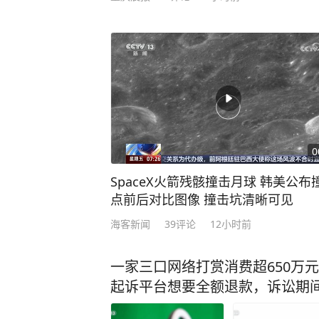
0
SpaceX火箭残骸撞击月球 韩美公布
点前后对比图像 撞击坑清晰可见
海客新闻
39
评论
12小时前
一家三口网络打赏消费超650万
起诉平台想要全额退款，诉讼期间