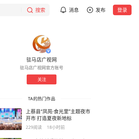
搜索
消息
发布
登录
驻马店广视网
驻马店广视网官方账号
关注
TA的热门作品
上蔡县“凤苑·食光里”主题夜市
开市 打造夏夜新地标
229
阅读
18小时前