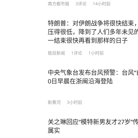
南方都市报
3
评论
14小时前
特朗普：对伊朗战争将很快结束，
压得很低，降到了人们多年未见的
一结束很快再看到那样的日子
极目新闻
1
评论
1小时前
中央气象台发布台风预警：台风“
0日早晨在浙闽沿海登陆
新黄河
3小时前
关之琳回应“模特新男友才27岁
属实