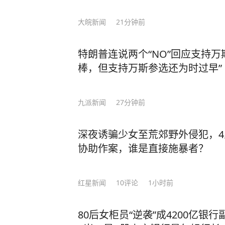
大皖新闻
21分钟前
特朗普连说两个“NO”回应支持万
棒，但支持万斯参选还为时过早”
九派新闻
27分钟前
深夜诱骗少女至荒郊野外侵犯，
协助作案，谁是直接施暴者？
红星新闻
10
评论
1小时前
80后女柜员“逆袭”成4200亿银