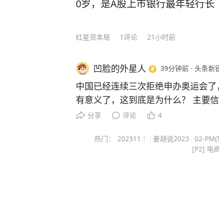
0岁，是A股上市银行最年轻行长
红星资本局
1
评论
21小时前
凹脸的外星人
39分钟前
·
头条新
中国已经连续三次拒绝申办奥运会了
有意义了，这到底是为什么？ 主要信源：（新浪体育——三次
登门吃闭门羹，奥委会急得推迟申办，
分享
评论
4
年前，各国为争奥运主办权抢破头。 十年后，国际奥委会捧着
热门：
202311｜
姜胡说2023
02-PM
2036年的邀请函，满世界找不到几个接盘的。 
[P2] 电
是，上海、广州、成都这三个软硬件
刷给出同一个答案。 不办！ 这事儿搁二十年前不可想象。 200
1年北京申奥成功，全国上街庆祝。 可现在呢？ 一份调查显
示，45%的受访者明确不支持再办奥运会。 大家态
有那钱，不如多建几所学校。 这中间发生了什么？ 我觉得，不