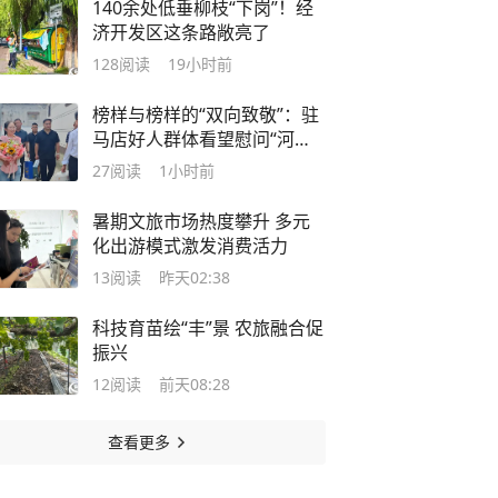
140余处低垂柳枝“下岗”！经
济开发区这条路敞亮了
128
阅读
19小时前
榜样与榜样的“双向致敬”：驻
马店好人群体看望慰问“河南
好人”雷甜甜
27
阅读
1小时前
暑期文旅市场热度攀升 多元
化出游模式激发消费活力
13
阅读
昨天02:38
科技育苗绘“丰”景 农旅融合促
振兴
12
阅读
前天08:28
查看更多