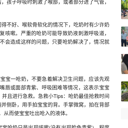
后，孩子呼吸时刺激了喉部，或者部分进了气管，
闭得不好、喉软骨软化的情况下，吃奶时有少许奶
复咳嗽。严重的呛奶可能导致奶液刺激呼吸道，
不会造成这样的问题，只要呛奶解决了，情况就
。宝宝一呛奶，不要急着解决卫生问题，应该先观
嘴唇或面部青紫、呼吸困难等情况，这表示宝宝
，并且进行急救。急救小Tips：呛奶最佳抢救时间
躺并侧卧，用手拍宝宝的背。手掌微窝，拍在背部
，从而使宝宝吐出呛入的液体。
宝宝呛奶只是出现咳嗽(没有出现脸色青紫)，程度