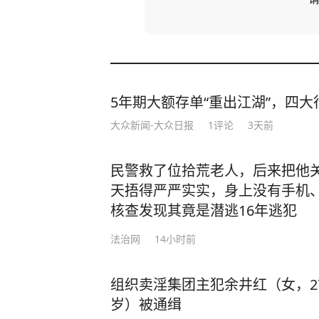
5年期大额存单“重出江湖”，四大行
大众新闻-大众日报
1
评论
3天前
民警救了位拾荒老人，后来把他
天捂得严严实实，身上没有手机
核查发现其竟是潜逃16年逃犯
法治网
14小时前
组织卖淫集团主犯余井红（女，2
岁）被通缉