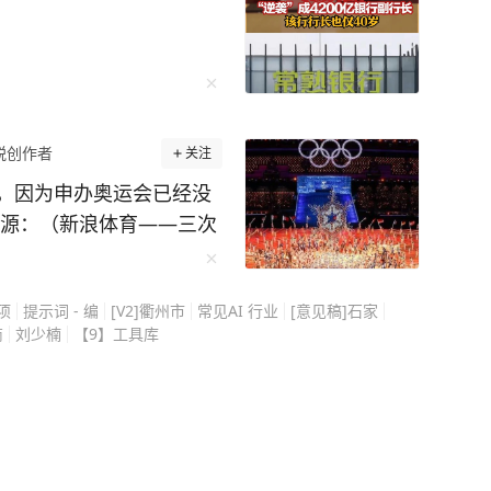
锐创作者
关注
，因为申办奥运会已经没
中国三座城市婉拒） 十
(项
提示词 - 编
[V2]衢州市
常见AI 行业
[意见稿]石家
更耐人寻味的
商
刘少楠
【9】工具库
都够格的中国城市，齐刷
度很一致，