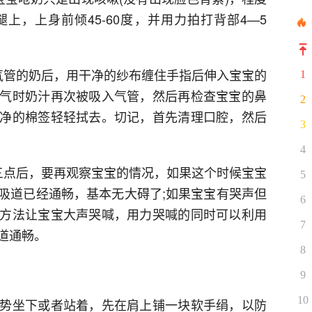
上，上身前倾45-60度，并用力拍打背部4—5
气管的奶后，用干净的纱布缠住手指后伸入宝宝的
1
气时奶汁再次被吸入气管，然后再检查宝宝的鼻
2
净的棉签轻轻拭去。切记，首先清理口腔，然后
3
4
三点后，要再观察宝宝的情况，如果这个时候宝宝
5
吸道已经通畅，基本无大碍了;如果宝宝有哭声但
6
方法让宝宝大声哭喊，用力哭喊的同时可以利用
7
道通畅。
8
9
10
势坐下或者站着，先在肩上铺一块软手绢，以防