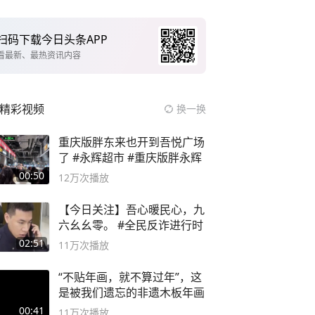
扫码下载今日头条APP
看最新、最热资讯内容
精彩视频
换一换
重庆版胖东来也开到吾悦广场
了 #永辉超市 #重庆版胖永辉
00:50
12万
次播放
【今日关注】吾心暖民心，九
六幺幺零。 #全民反诈进行时
02:51
11万
次播放
“不贴年画，就不算过年”，这
是被我们遗忘的非遗木板年画
00:41
11万
次播放