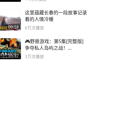
这里蕴藏长春的一段故事记录
着的人情冷暖
00:58
6万
次播放
🎮野兽游戏：第5集[完整版]
争夺私人岛屿之战！
#MrBeastChina
55:37
3万
次播放