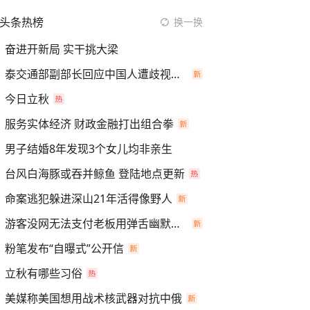
头条热榜
换一换
奋进开新局 实干挑大梁
泰交通部副部长回应中国人遭歧视手势
今日立秋
服务实体经济 财政金融打出组合拳
男子结婚8年发现3个女儿均非亲生
台风白海豚或吞并鲸鱼 登陆地点更新
命案逃犯躲进深山21年活得像野人
游客没网无法支付老板用弹舌幽默化解
粉笔发布“自曝式”公开信
立秋有哪些习俗
美媒称美国想用战术核武器对抗中俄