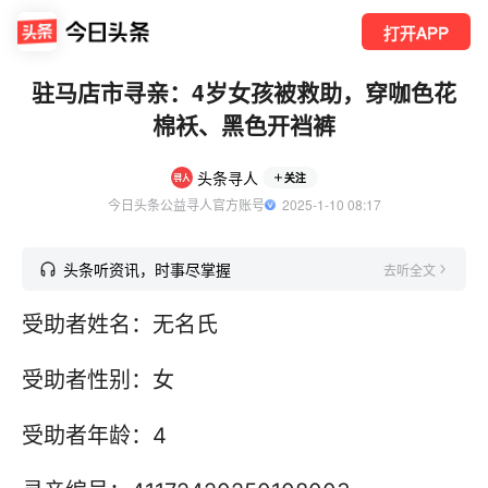
打开APP
驻马店市寻亲：4岁女孩被救助，穿咖色花
棉袄、黑色开裆裤
头条寻人
关注
今日头条公益寻人官方账号
  2025-1-10 08:17
头条听资讯，时事尽掌握
去听全文
受助者姓名：无名氏
受助者性别：女
受助者年龄：4