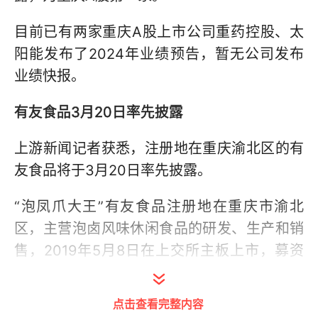
目前已有两家重庆A股上市公司重药控股、太
阳能发布了2024年业绩预告，暂无公司发布
业绩快报。
有友食品3月20日率先披露
上游新闻记者获悉，注册地在重庆渝北区的有
友食品将于3月20日率先披露。
“泡凤爪大王”有友食品注册地在重庆市渝北
区，主营泡卤风味休闲食品的研发、生产和销
售，2019年5月8日在上交所主板上市，募资
5.6亿元。
点击查看完整内容
有友食品2024年前三季度营业收入为8.87亿