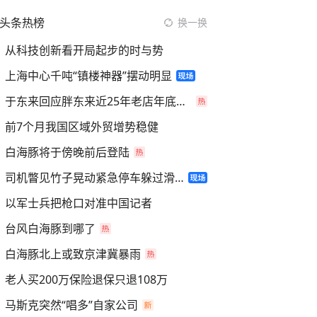
头条热榜
换一换
从科技创新看开局起步的时与势
上海中心千吨“镇楼神器”摆动明显
于东来回应胖东来近25年老店年底关闭
前7个月我国区域外贸增势稳健
白海豚将于傍晚前后登陆
司机瞥见竹子晃动紧急停车躲过滑坡
以军士兵把枪口对准中国记者
台风白海豚到哪了
白海豚北上或致京津冀暴雨
老人买200万保险退保只退108万
马斯克突然“唱多”自家公司