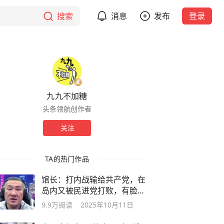
搜索
消息
发布
登录
九九不加糖
头条领航创作者
关注
TA的热门作品
馆长：打内战输给共产党，在
岛内又被民进党打败，有脸谈
对等尊严
9.9万
阅读
2025年10月11日