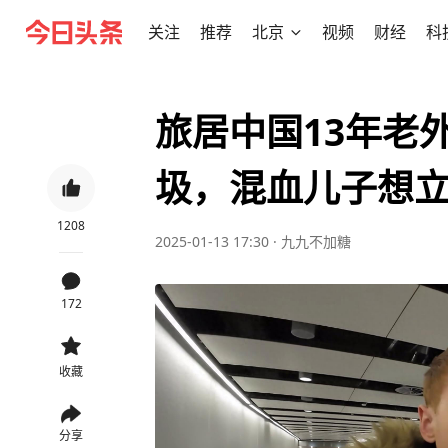
关注
推荐
北京
视频
财经
科
旅居中国13年老
圾，混血儿子想
1208
2025-01-13 17:30
·
九九不加糖
172
收藏
分享