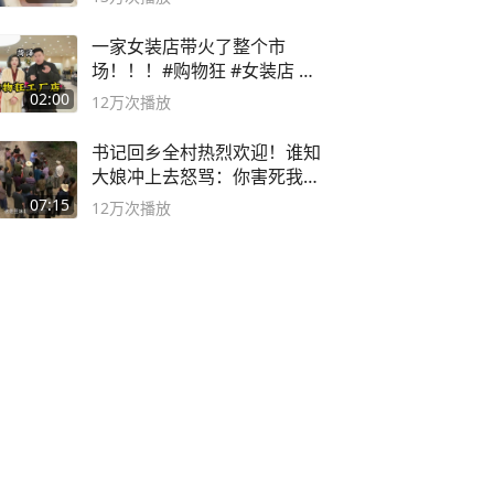
一家女装店带火了整个市
场！！！#购物狂 #女装店 #
高品质女装
02:00
12万
次播放
书记回乡全村热烈欢迎！谁知
大娘冲上去怒骂：你害死我儿
子
07:15
12万
次播放