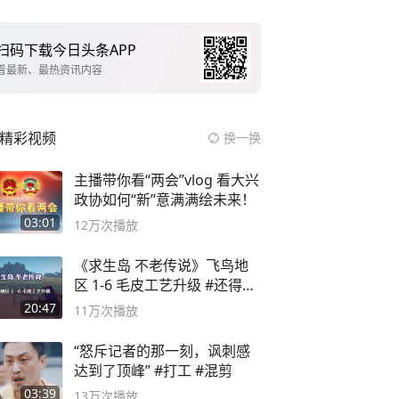
扫码下载今日头条APP
看最新、最热资讯内容
精彩视频
换一换
主播带你看“两会”vlog 看大兴
政协如何“新”意满满绘未来！
03:01
12万
次播放
《求生岛 不老传说》飞鸟地
区 1-6 毛皮工艺升级 #还得是
主机大作
20:47
11万
次播放
“怒斥记者的那一刻，讽刺感
达到了顶峰” #打工 #混剪
03:39
13万
次播放