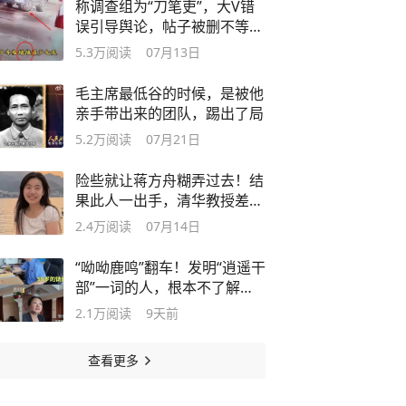
称调查组为“刀笔吏”，大V错
误引导舆论，帖子被删不等于
翻篇了
5.3万
阅读
07月13日
毛主席最低谷的时候，是被他
亲手带出来的团队，踢出了局
5.2万
阅读
07月21日
险些就让蒋方舟糊弄过去！结
果此人一出手，清华教授差点
成了笑话
2.4万
阅读
07月14日
“呦呦鹿鸣”翻车！发明“逍遥干
部”一词的人，根本不了解基
层
2.1万
阅读
9天前
查看更多