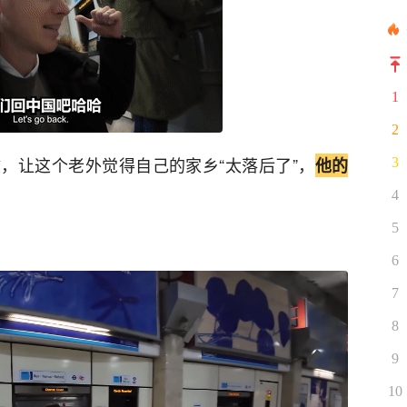
1
2
，让这个老外觉得自己的家乡“太落后了”，
他的
3
4
5
6
7
8
9
10