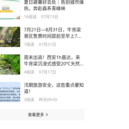
夏日避暑好去处｜告别城市燥
热，奔赴森系青峰峡
16
阅读
07月13日
7月21日—8月31日，牛背梁
景区售票时间提前至早上7点
30
7
阅读
07月21日
周末出逃！西安1h直达，来
牛背梁沉浸式感受20℃天然空
调～
4
阅读
07月17日
汛期旅游安全，这些重点要知
道！
3
阅读
昨天09:05
查看更多