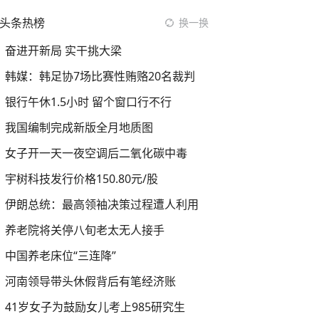
头条热榜
换一换
奋进开新局 实干挑大梁
韩媒：韩足协7场比赛性贿赂20名裁判
银行午休1.5小时 留个窗口行不行
我国编制完成新版全月地质图
女子开一天一夜空调后二氧化碳中毒
宇树科技发行价格150.80元/股
伊朗总统：最高领袖决策过程遭人利用
养老院将关停八旬老太无人接手
中国养老床位“三连降”
河南领导带头休假背后有笔经济账
41岁女子为鼓励女儿考上985研究生