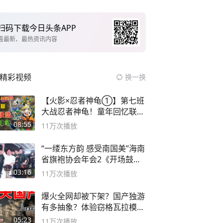
扫码下载今日头条APP
看最新、最热资讯内容
精彩视频
换一换
【火影×忍者神龟①】第七班
大战忍者神龟！童年回忆联动
论武？
08:55
11万
次播放
“一缕东方韵 感受南国美”海南
省旗袍协会年会2《开场鼓》
二团
03:16
11万
次播放
爆火全网却被下架？国产独游
有多抽象？体验窃格瓦拉模拟
器！
05:23
11万
次播放