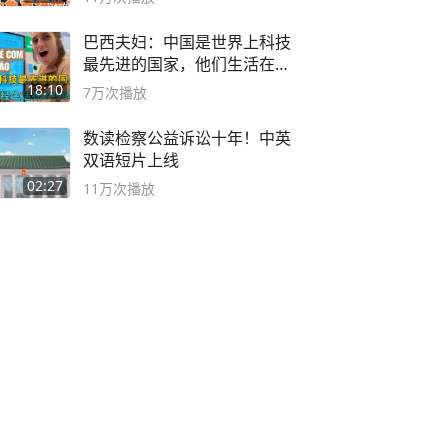
巴西夫妇：中国是世界上科技
最先进的国家，他们生活在
2999年
18:10
7万
次播放
数读检察公益诉讼十年！中英
双语短片上线
02:27
11万
次播放