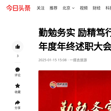
关注
推荐
北京
视频
财经
科
勤勉务实 励精笃行
年度年终述职大
3
2025-01-15 15:08
·
一搭去旅游
评论
收藏
分享