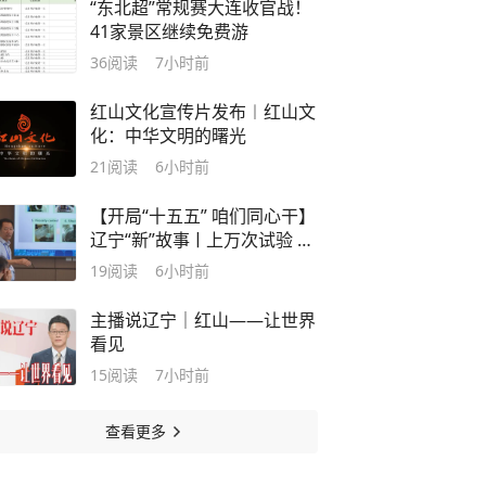
“东北超”常规赛大连收官战！
41家景区继续免费游
36
阅读
7小时前
红山文化宣传片发布︱红山文
化：中华文明的曙光
21
阅读
6小时前
【开局“十五五” 咱们同心干】
辽宁“新”故事ㅣ上万次试验 等
来了人工智能时代的风口
19
阅读
6小时前
主播说辽宁｜红山——让世界
看见
15
阅读
7小时前
查看更多