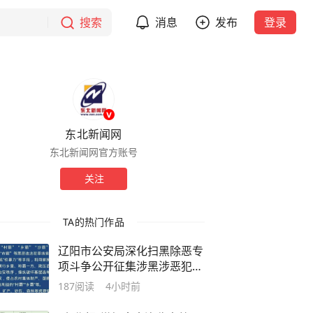
搜索
消息
发布
登录
东北新闻网
东北新闻网官方账号
关注
TA的热门作品
辽阳市公安局深化扫黑除恶专
项斗争公开征集涉黑涉恶犯罪
线索的公告
187
阅读
4小时前