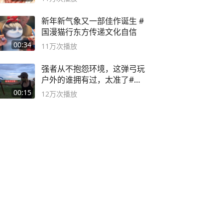
新年新气象又一部佳作诞生 #
国漫猫行东方传递文化自信
00:34
11万
次播放
强者从不抱怨环境，这弹弓玩
户外的谁拥有过，太准了#弹
弓#户外
00:15
12万
次播放