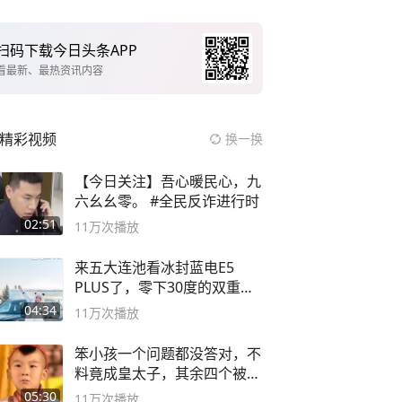
扫码下载今日头条APP
看最新、最热资讯内容
精彩视频
换一换
【今日关注】吾心暖民心，九
六幺幺零。 #全民反诈进行时
02:51
11万
次播放
来五大连池看冰封蓝电E5
PLUS了，零下30度的双重冰
封40小时全录
04:34
11万
次播放
笨小孩一个问题都没答对，不
料竟成皇太子，其余四个被处
死
05:30
11万
次播放