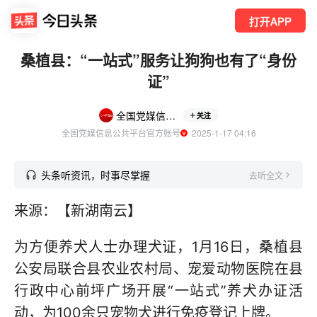
打开APP
桑植县：“一站式”服务让狗狗也有了“身份
证”
全国党媒信息公共平台
关注
全国党媒信息公共平台官方账号
  2025-1-17 04:16
头条听资讯，时事尽掌握
去听全文
来源：【新湖南云】
为方便养犬人士办理犬证，1月16日，桑植县
公安局联合县农业农村局、宠爱动物医院在县
行政中心前坪广场开展“一站式”养犬办证活
动，为100余只宠物犬进行免疫登记上牌。