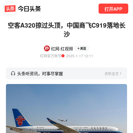
打开APP
空客A320掠过头顶，中国商飞C919落地长
沙
红网·红视频
关注
红网官方账号
  2025-1-17 12:11
头条听资讯，时事尽掌握
去听全文