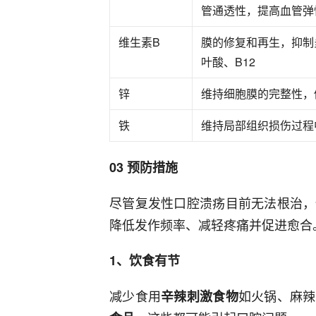
管通透性，提高血管弹
维生素B
膜的修复和再生，抑制
叶酸、B12
锌
维持细胞膜的完整性，
铁
维持局部组织损伤过程
03 预防措施
尽管复发性口腔溃疡目前无法根治，
降低发作频率、减轻疼痛并促进愈合
1、饮食有节
减少食用
如火锅、麻辣
辛辣刺激食物