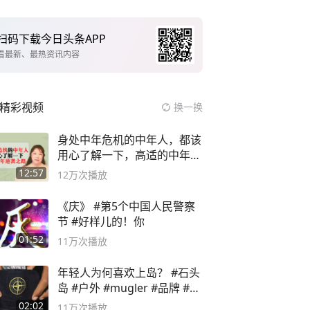
扫码下载今日头条APP
看最新、最热资讯内容
精彩视频
换一换
身处中年危机的中年人，都该
用心了解一下，高适的中年逆
袭之路
12:57
12万
次播放
《庆》 #第5个中国人民警察
节 #好样儿的！你
01:52
11万
次播放
年轻人为何喜欢上岛？ #石头
岛 #户外 #mugler #品牌 #足
球流氓
02:02
11万
次播放