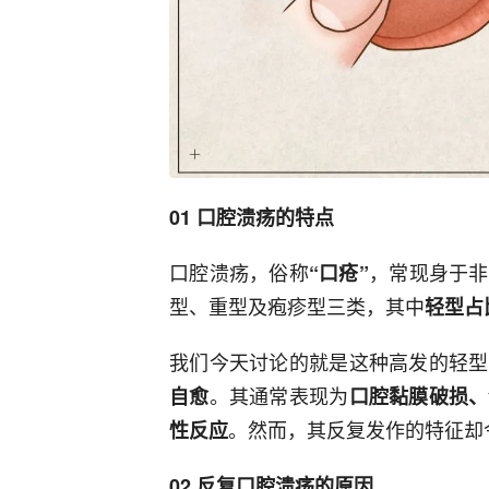
01 口腔溃疡的特点
口腔溃疡，俗称
，常现身于非
“口疮”
型、重型及疱疹型三类，其中
轻型占
我们今天讨论的就是这种高发的轻型
。其通常表现为
自愈
口腔黏膜破损、
。然而，其反复发作的特征却
性反应
02 反复口腔溃疡的原因