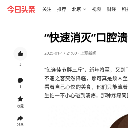
关注
推荐
北京
视频
财经
科
“快速消灭”口腔
2025-01-17 21:00
·
上观新闻
5
“每逢佳节胖三斤”，新年将至，又到
不速之客突然降临，那可真是烦人至
看着自己心仪的美食，他们只能流着
1
生怕一不小心碰到溃疡，那种疼痛简
收藏
分享