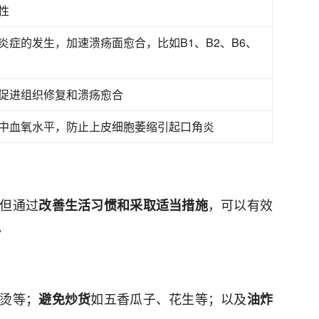
性
炎症的发生，加速溃疡面愈合，比如B1、B2、B6、
促进组织修复和溃疡愈合
中血氧水平，防止上皮细胞萎缩引起口角炎
但通过
，可以有效
改善生活习惯和采取适当措施
。
烫等；
如五香瓜子、花生等；以及
避免炒货
油炸