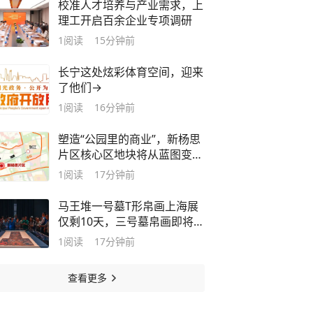
校准人才培养与产业需求，上
理工开启百余企业专项调研
1
阅读
15分钟前
长宁这处炫彩体育空间，迎来
了他们→
1
阅读
16分钟前
塑造“公园里的商业”，新杨思
片区核心区地块将从蓝图变为
现实
1
阅读
17分钟前
马王堆一号墓T形帛画上海展
仅剩10天，三号墓帛画即将接
档首展
1
阅读
17分钟前
查看更多