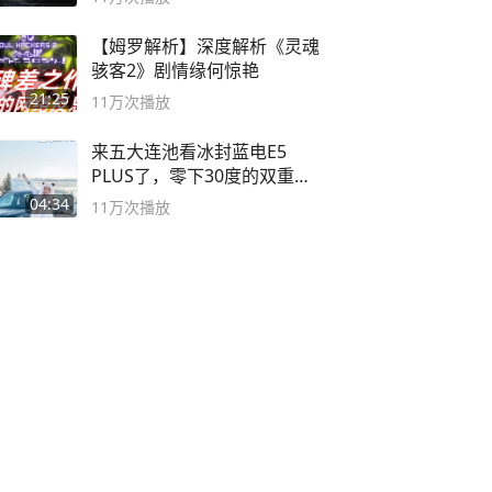
【姆罗解析】深度解析《灵魂
骇客2》剧情缘何惊艳
21:25
11万
次播放
来五大连池看冰封蓝电E5
PLUS了，零下30度的双重冰
封40小时全录
04:34
11万
次播放