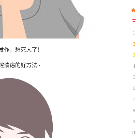
1
2
发作，愁死人了！
3
腔溃疡的好方法~
4
5
6
7
8
9
10