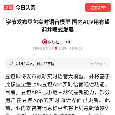
打开APP
字节发布豆包实时语音模型 国内AI应用有望
迎井喷式发展
财联社
关注
财联社官方账号
  2025-1-21 00:02
头条听资讯，时事尽掌握
去听全文
豆包即将发布最新实时语音大模型，并将基于
此模型全量上线豆包App实时语音通话功能。
目前，豆包APP已小范围测试最新能力，部分
用户在豆包App的实时通话界面已更新。此
前，业内就曾有消息称豆包将上线最新情感语