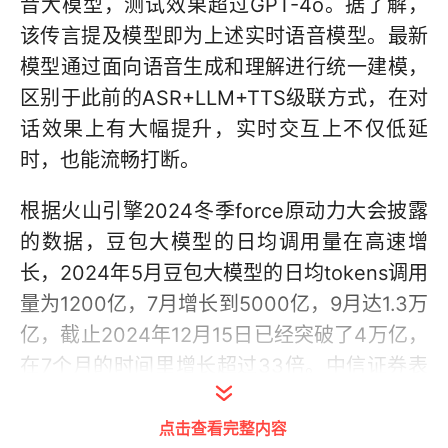
音大模型，测试效果超过GPT-4o。据了解，
该传言提及模型即为上述实时语音模型。最新
模型通过面向语音生成和理解进行统一建模，
区别于此前的ASR+LLM+TTS级联方式，在对
话效果上有大幅提升，实时交互上不仅低延
时，也能流畅打断。
根据火山引擎2024冬季force原动力大会披露
的数据，豆包大模型的日均调用量在高速增
长，2024年5月豆包大模型的日均tokens调用
量为1200亿，7月增长到5000亿，9月达1.3万
亿，截止2024年12月15日已经突破了4万亿，
在7个月的时间里增长超过33倍。中信证券表
示，豆包大模型表现超预期，体现字节跳动在
点击查看完整内容
AI的投入形成正反馈，国内AI产业追赶海外的