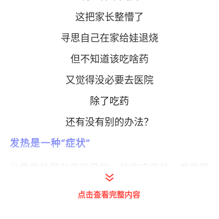
这把家长整懵了
寻思自己在家给娃退烧
但不知道该吃啥药
又觉得没必要去医院
除了吃药
还有没有别的办法？
发热是一种“症状”
儿童发热是非常常见的一种临床症状，发热是
指体温升高超过正常范围，通常由致热原作用
点击查看完整内容
或体温调节中枢功能障碍引起。正常体温因人
而异，但一般认为腋下温度超过37.5℃或口腔