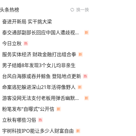
头条热榜
换一换
奋进开新局 实干挑大梁
泰交通部副部长回应中国人遭歧视手势
今日立秋
服务实体经济 财政金融打出组合拳
男子结婚8年发现3个女儿均非亲生
台风白海豚或吞并鲸鱼 登陆地点更新
命案逃犯躲进深山21年活得像野人
游客没网无法支付老板用弹舌幽默化解
粉笔发布“自曝式”公开信
立秋有哪些习俗
宇树科技IPO能让多少人财富自由