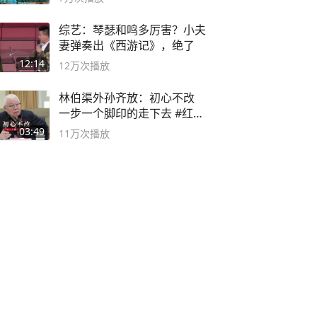
综艺：琴瑟和鸣多厉害？小夫
妻弹奏出《西游记》，绝了
12:14
12万
次播放
林伯渠外孙齐放：初心不改
一步一个脚印的走下去 #红船
论坛
03:49
11万
次播放