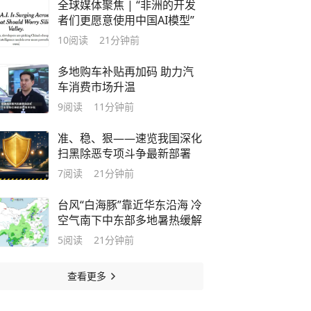
全球媒体聚焦 | “非洲的开发
者们更愿意使用中国AI模型”
10
阅读
21分钟前
多地购车补贴再加码 助力汽
车消费市场升温
9
阅读
11分钟前
准、稳、狠——速览我国深化
扫黑除恶专项斗争最新部署
7
阅读
21分钟前
台风“白海豚”靠近华东沿海 冷
空气南下中东部多地暑热缓解
5
阅读
21分钟前
查看更多