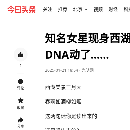
关注
推荐
北京
视频
财经
科
知名女星现身西
DNA动了……
1
2025-01-21 18:54
·
光明网
西湖美景三月天
评论
春雨如酒柳如烟
收藏
这两句话你是读出来的
分享