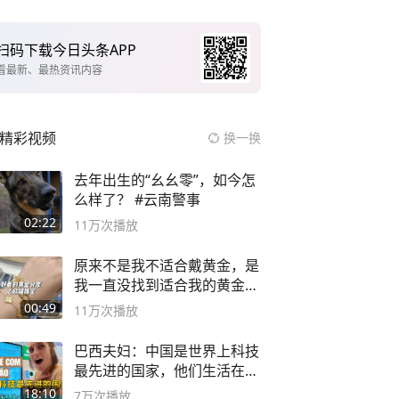
扫码下载今日头条APP
看最新、最热资讯内容
精彩视频
换一换
去年出生的“幺幺零”，如今怎
么样了？ #云南警事
02:22
11万
次播放
原来不是我不适合戴黄金，是
我一直没找到适合我的黄金
😭
00:49
11万
次播放
巴西夫妇：中国是世界上科技
最先进的国家，他们生活在
2999年
18:10
7万
次播放