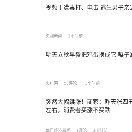
试复制DeepSeek的成果。 对此，美国白宫在谈及该模型时说，中国公司发布的最新
视频丨遭毒打、电击 逃生男子亲
人工智能技术应该为美国行业敲响警钟
t Stargate"，计划用2年时间
却被DeepSeek的横空出世打乱节奏。 而DeepSeek开源之举，正让AI像水、电
央视新闻
2小时前
络一样触手可及。 在中国，各个行业、多家企业也纷纷抢滩布局：中国电信、中国联
通、中国移动三大运营商，华为、O
明天立秋早餐把鸡蛋换成它 嗓子
商，国泰君安、兴业证券等多家券商宣
级路径。 从蒸汽机到互联网，再到如今的生成式AI，人类对被机器取代的焦虑从未停
止。 AI的崛起是一场革命，它带来的不是“未来可能”，而是“现在正在”。当我们在阅
读这段文字的短短30秒里，全球至少有20
央广网
53
评论
13小时前
得“我在中国，人工成本低”就安全
下降，而薪资与管理成本持续上涨时，那
突然大幅跳涨！商家：昨天涨四
所的合伙人张律师，年收入200万，最近却主动
左右，消费者买涨不买跌
一个助理用AI整理案卷，1小时完成
被淘汰的那个。” 当一般打工人还在为做不完的PPT和报表焦头烂额时，卷王已经用AI
智能体把重复劳动自动化——效率翻倍，准点下班。 过去两
每日经济新闻
1
评论
3小时前