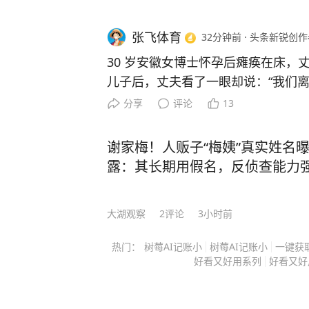
epSeek激发自己的创作灵感，打造
决各种专业难题等等。 360集团创始人周鸿祎说： “不会用AI的人将被淘汰！这本书是
张飞体育
32分钟前
·
头条新锐创作
管理者赋能企业、提升竞争力的必读指南。” 站在风口上，任何人都能
30 岁安徽女博士怀孕后瘫痪在床，
时代的红利，成为“弯道超车”第一人！ 
儿子后，丈夫看了一眼却说：“我们离
你是职场精英、创业者，还是自由职
对妻子落泪质问，丈夫终于崩溃坦白
分享
评论
13
书不仅是提升个人竞争力的加速器，更是通往智
沉默了。 主要信源：（中华网——回顾：安徽30岁博士，怀孕
自己在AI的浪潮中落后，立即行动起来！
后瘫痪，坚持生下儿子，丈夫却扭头就走） 2012年
谢家梅！人贩子“梅姨”真实姓名
即可获取正版好书：[图片]
合肥一家医院的产科病房里，30岁的
露：其长期用假名，反侦查能力
是中南大学湘雅医学院毕业的神经内
大学第二附属医院的医生，可现在连
大湖观察
2
评论
3小时前
怀孕四个月时，她在值夜班时突然晕
积出血。 手术后命保住了，但全身瘫痪，右眼也看不见了。 医
热门：
树莓AI记账小
树莓AI记账小
一键获
生建议她终止妊娠，因为继续怀孕可能会
好看又好用系列
好看又好
死活不同意，她说这是她的第一个孩
也要把孩子生下来。 她的丈夫，一个在儿科工作的医生，当时