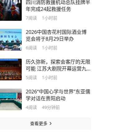
四川消防救援机动总队挂牌半
年完成24起救援任务
7
阅读
1小时前
2026中国杏花村国际酒业博
览会将于8月29日举办
6
阅读
1小时前
历久弥新，探索会客厅的无限
可能 江苏大剧院开幕运营九
周年
5
阅读
1小时前
2026“中国心学与世界”东亚儒
学对话在贵阳启动
4
阅读
49分钟前
查看更多