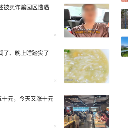
述被卖诈骗园区遭遇
。在此前，美国召集硅谷巨头秘密启动"Projec
建成全球规模最大AI算力集群。可惜，这个疯狂计划，
和网
PPO等手机厂商，吉利、岚图、极氪等汽车厂
润了、晚上睡踏实了
布接入DeepSeek大模型，探索行业智能化升
00个岗位被AI系统所悄然替代。 如果你觉
，那你可能忽略了这样一个逻辑：当算力成本不断
些看似稳固的岗位，其实最脆弱。 北京某律
五十元，今天又涨十元
报了个AI培训班。 原因很简单：他的
了他3天的工作量。“我如果不学AI，明年可能就是
年，招聘要求里出现"AI