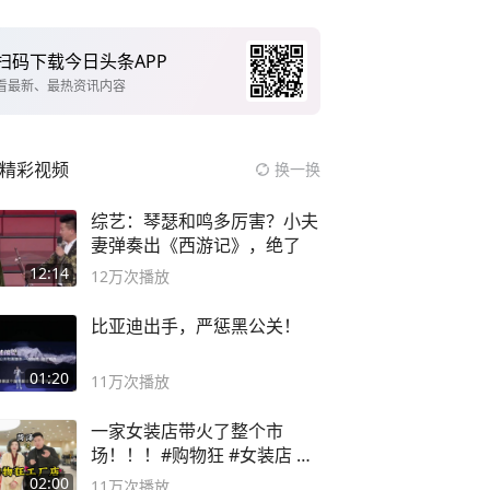
扫码下载今日头条APP
看最新、最热资讯内容
精彩视频
换一换
综艺：琴瑟和鸣多厉害？小夫
妻弹奏出《西游记》，绝了
12:14
12万
次播放
比亚迪出手，严惩黑公关！
01:20
11万
次播放
一家女装店带火了整个市
场！！！#购物狂 #女装店 #
高品质女装
02:00
11万
次播放