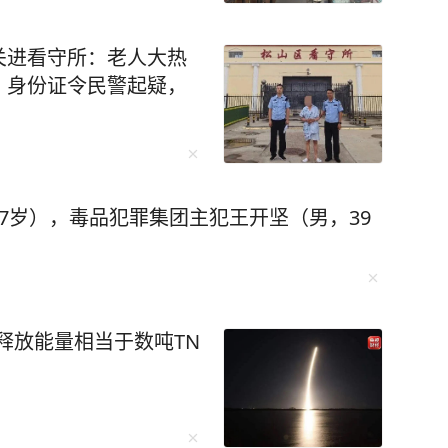
。 所以，未来的职场竞争，将不
谁能更好地与AI协作，谁能更聪明地使用这个“外
关进看守所：老人大热
、身份证令民警起疑，
己变得不可替代？ 2026年开工首周，
位同比增长215.61%，相关职位招聘平均年薪
eek惊艳全网，身边人
头头是道的时代，唯独你还在原地懵圈，格外“格格
7岁），毒品犯罪集团主犯王开坚（男，39
通过这本书轻轻松松掌握 AI 基础知识。 有
是现在。” 重要的是现在就开始，
I学习热潮！ 本书从入门到精通，手
估释放能量相当于数吨TN
I时代核心竞争力，堪称职场进阶与技能破圈的必备
优化的全链路提效，带你从零开始，轻松掌握AI