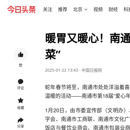
关注
推荐
北京
视频
财经
科
暖胃又暖心！南通
菜”
赞
2025-01-22 13:43
·
中国日报网
蛇年春节将至，南通市处处洋溢着喜
评论
温暖的活动——南通市第18届“爱心
收藏
1月20日，由市委宣传部（文明办
字会、南通市工商联、南通市文化广
饭店与餐饮业商会、南通市包装业商
分享