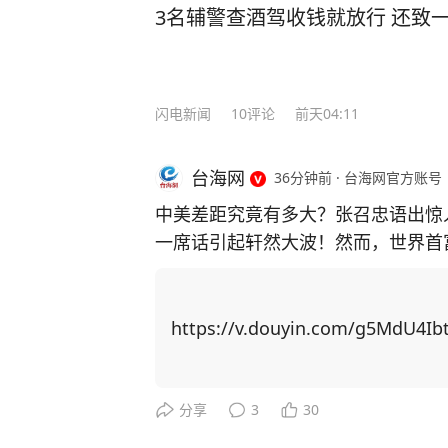
3名辅警查酒驾收钱就放行 还致
闪电新闻
10
评论
前天04:11
台海网
36分钟前
·
台海网官方账号
中美差距究竟有多大？张召忠语出惊人
一席话引起轩然大波！然而，世界首富
epSeek就是最好的证明！”振聋发聩！ 马斯克的这番话，并非一时兴起，而是基
对中国市场和科技发展的切身感受。 在DeepSeek未能问世之前，全球的AI产业近乎
被openAI、谷歌等美国科技巨头
https://v.douyin.com/g5MdU4Ib
位，采取了对外禁售AI推理芯片、阻
源领域的话语权。 但是，在2025年初，短短一个月内，中国AI初创公司深度求索（D
eepSeek）先后发布了DeepSeek
分享
3
30
能与OpenAI相当，让硅谷震惊，甚