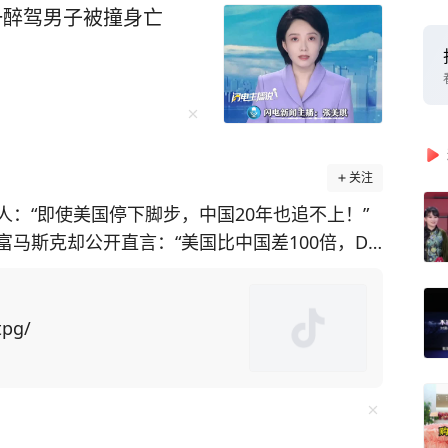
一醉驾男子被撞身亡
关注
：“即使美国停下脚步，中国20年也追不上！”
马斯克却公开直言：“美国比中国差100倍，De
于他
垄断。它们为了攫取超额利润，稳固自己的超然地
tpg/
断AI人才流出等手段，结果便是美国掌握了AI闭
-V3和DeepSeek-R1两款大模型，成本价格低廉，性
至引发了Meta内部的恐慌，工程师们开始连夜尝