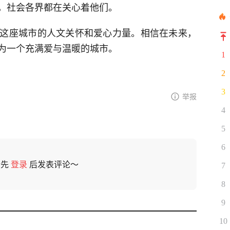
，社会各界都在关心着他们。
这座城市的人文关怀和爱心力量。相信在未来，
为一个充满爱与温暖的城市。
1
2
3
举报
4
5
6
请先
登录
后发表评论～
7
8
9
10