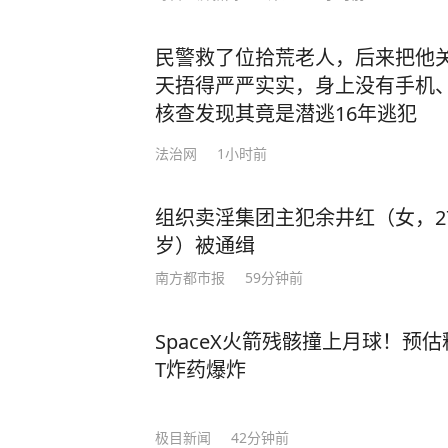
技能"的岗位，从不到100万激增到750万，增长近6倍
再是与AI比智商，真正的竞赛在于：
民警救了位拾荒老人，后来把他
挂大脑”。 当你的同事开始用AI两小时完成你一天的工作时，问题不再是“我的工作会
天捂得严严实实，身上没有手机
被AI取代吗？”，而是——我如何使用AI，让自
核查发现其竟是潜逃16年逃犯
企业招聘中明确要求会使用AI工具的岗
法治网
1小时前
达27.34 万元，整体高于未要求AI能力的职位。 在这个DeepS
靠AI高效办公，连自家娃聊起AI都
不入”！ 为此，马斯克强烈推荐大家提早学AI，而这一套《AI时代生存手册》，不管
组织卖淫集团主犯余井红（女，2
是小学生、初中生，还是中老年人，都能
岁）被通缉
句话说得好：“种一棵树最好的时间是十年前，其次
南方都市报
59分钟前
哪怕每天只学30分钟！ 《AI时代生存手册》这本书是国内首部DeepSeek实战指南！
上市15天即创27万册销售佳绩，以硬核内容掀起A
SpaceX火箭残骸撞上月球！预
把手教你驾驭DeepSeek，解锁A
T炸药爆炸
宝典！ 书中内容覆盖办公、教育、金融等70+场景，整合Notion、剪映等工具，构建
高效工作流，实现从内容创作到代码
的核心应用。 通过学习本书，你将轻松上手DeepSeek，大幅提升工作效率；利用De
极目新闻
42分钟前