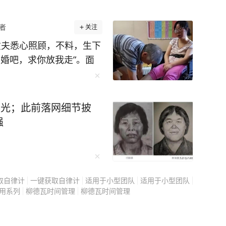
爆款内容和个人品牌；还将学会利用DeepSeek解
者
关注
起飞！抓住AI
丈夫悉心照顾，不料，生下
而这本书就是我们的“AI时代生存指南”。 无论
婚吧，求你放我走”。面
业者，亦或学生或家长，这本书都能帮到你。本
全部苦衷，听完所有人都
能时代的通行证。 别再犹豫，别再让
 （免责：本文不代表台海网观点） 点击下方
冬天，安徽
曝光；此前落网细节披
王磊一动不动地躺着。 她
强
科博士，不久前还是南昌
翻个身都需要别人帮忙。
倒，检查结果是脑干大面
取自律计
一键获取自律计
适用于小型团队
适用于小型团队
让病情恶化。 可王磊
用系列
柳德瓦时间管理
柳德瓦时间管理
子，就算以后站不起来，