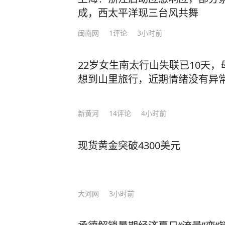
成，西太平洋现三台风共舞
闽南网
1
评论
3小时前
22岁女生南太行山失联已10天
想到山里旅行，近期情绪没有异
新黄河
14
评论
4小时前
现货黄金突破4300美元
大河网
3小时前