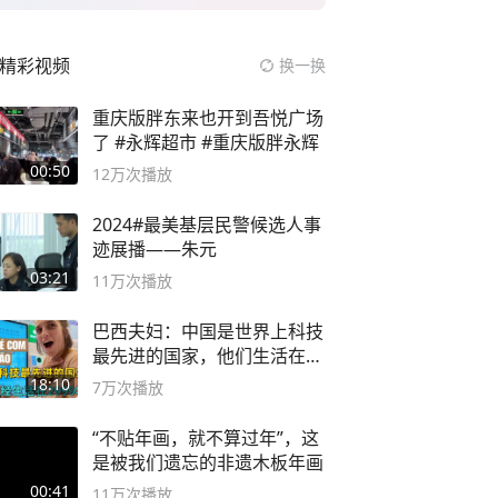
精彩视频
换一换
重庆版胖东来也开到吾悦广场
了 #永辉超市 #重庆版胖永辉
00:50
12万
次播放
2024#最美基层民警候选人事
迹展播——朱元
03:21
11万
次播放
巴西夫妇：中国是世界上科技
最先进的国家，他们生活在
2999年
18:10
7万
次播放
“不贴年画，就不算过年”，这
是被我们遗忘的非遗木板年画
00:41
11万
次播放