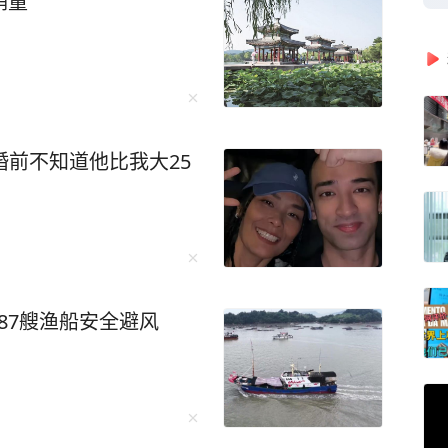
销量”
婚前不知道他比我大25
887艘渔船安全避风