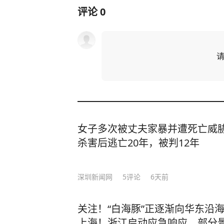
评论
0
女子多次被丈夫家暴并遭死亡威
杀害后逃亡20年，被判12年
深圳新闻网
5
评论
6天前
关注！“白海豚”正逐渐向华东沿
上海！浙江启动应急响应，部分