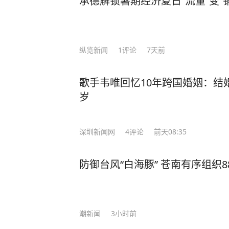
承德解锁暑期经济夏日“流量”变“
纵览新闻
1
评论
7天前
歌手韦唯回忆10年跨国婚姻：结
岁
深圳新闻网
4
评论
前天08:35
防御台风“白海豚” 苍南有序组织
潮新闻
3小时前