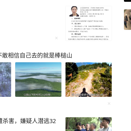
不敢相信自己去的就是棒槌山
遭杀害，嫌疑人潜逃32