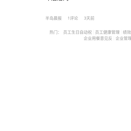
半岛晨报
1
评论
3天前
热门：
员工生日自动祝
员工健康管理
绩效
企业用餐意见反
企业管