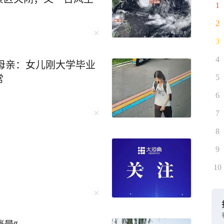
1
2
3
4
，母亲：女儿刚大学毕业
常
5
6
7
8
9
10