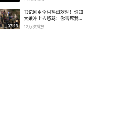
书记回乡全村热烈欢迎！谁知
大娘冲上去怒骂：你害死我儿
子
07:15
12万
次播放