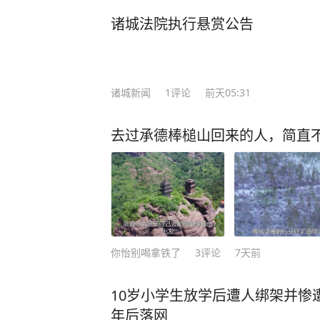
诸城法院执行悬赏公告
诸城新闻
1
评论
前天05:31
去过承德棒槌山回来的人，简直
你怡别喝拿铁了
3
评论
7天前
10岁小学生放学后遭人绑架并惨
年后落网