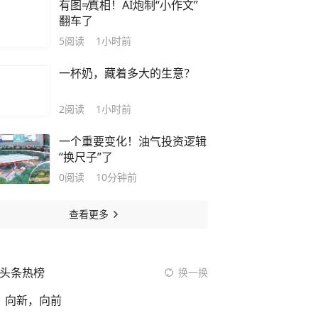
有图≠真相！AI炮制“小作文”
翻车了
5
阅读
1小时前
一杯奶，藏着多大的生意？
2
阅读
1小时前
一个重要变化！油气投资逻辑
“换尺子”了
0
阅读
10分钟前
查看更多
头条热榜
换一换
向新，向前