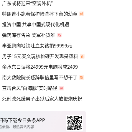
广东或将迎来“空调外机”
特朗普小跑着保护险些摔下台的幼童
投资中国 共享中国式现代化机遇
弹药库存告急 美军补货难
李亚鹏向地铁吐血女孩捐99999元
男子15元买文玩核桃砸开发现是塑料
余承东口误将24999元电脑报成2499
南大数院院长疑辞职信里写不想干了
直击台风“白海豚”实时路径
死刑改死缓男子出狱后家人放鞭炮庆祝
扫码下载今日头条APP
看最新、最热资讯内容