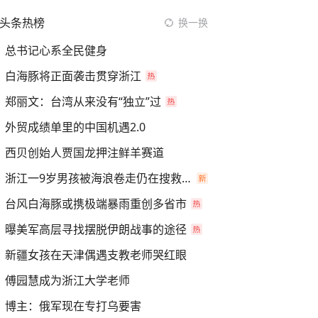
头条热榜
换一换
总书记心系全民健身
白海豚将正面袭击贯穿浙江
郑丽文：台湾从来没有“独立”过
外贸成绩单里的中国机遇2.0
西贝创始人贾国龙押注鲜羊赛道
浙江一9岁男孩被海浪卷走仍在搜救中
台风白海豚或携极端暴雨重创多省市
曝美军高层寻找摆脱伊朗战事的途径
新疆女孩在天津偶遇支教老师哭红眼
傅园慧成为浙江大学老师
博主：俄军现在专打乌要害