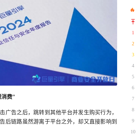
1
2
3
4
5
6
眼消费”
7
8
击广告之后，跳转到其他平台并发生购买行为，
告后链路虽然游离于平台之外，却又直接影响到
9
10