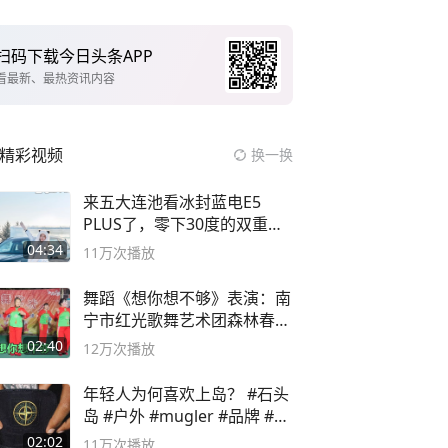
扫码下载今日头条APP
看最新、最热资讯内容
精彩视频
换一换
来五大连池看冰封蓝电E5
PLUS了，零下30度的双重冰
封40小时全录
04:34
11万
次播放
舞蹈《想你想不够》表演：南
宁市红光歌舞艺术团森林春红
舞蹈队。
02:40
12万
次播放
年轻人为何喜欢上岛？ #石头
岛 #户外 #mugler #品牌 #足
球流氓
02:02
11万
次播放