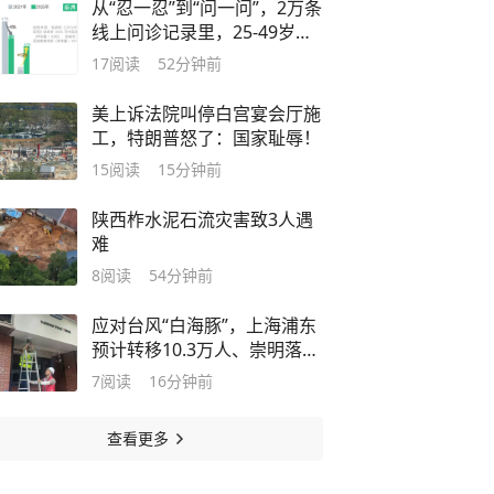
从“忍一忍”到“问一问”，2万条
线上问诊记录里，25-49岁人
群在主动关注啥健康问题
17
阅读
52分钟前
美上诉法院叫停白宫宴会厅施
工，特朗普怒了：国家耻辱！
15
阅读
15分钟前
陕西柞水泥石流灾害致3人遇
难
8
阅读
54分钟前
应对台风“白海豚”，上海浦东
预计转移10.3万人、崇明落实
378处安置点
7
阅读
16分钟前
查看更多