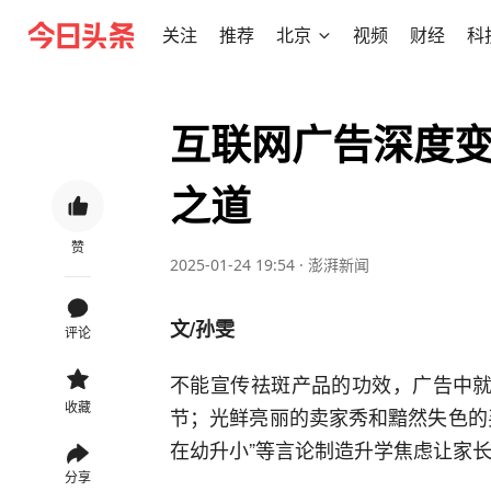
关注
推荐
北京
视频
财经
科
互联网广告深度
之道
赞
2025-01-24 19:54
·
澎湃新闻
文/孙雯
评论
不能宣传祛斑产品的功效，广告中就
收藏
节；光鲜亮丽的卖家秀和黯然失色的
在幼升小”等言论制造升学焦虑让家
分享