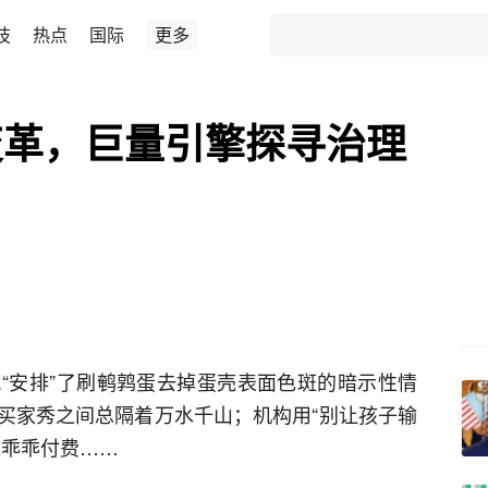
技
热点
国际
更多
变革，巨量引擎探寻治理
“安排”了刷鹌鹑蛋去掉蛋壳表面色斑的暗示性情
买家秀之间总隔着万水千山；机构用“别让孩子输
长乖乖付费……