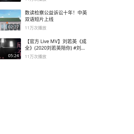
数读检察公益诉讼十年！中英
双语短片上线
02:27
11万
次播放
【官方 Live MV】刘若英《成
全》(2020刘若英陪你) #刘若
英 #成全
05:24
11万
次播放