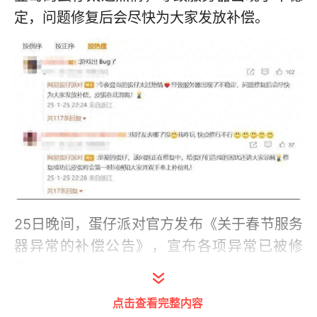
定，问题修复后会尽快为大家发放补偿。
25日晚间，蛋仔派对官方发布《关于春节服务
器异常的补偿公告》，宣布各项异常已被修
复。
点击查看完整内容