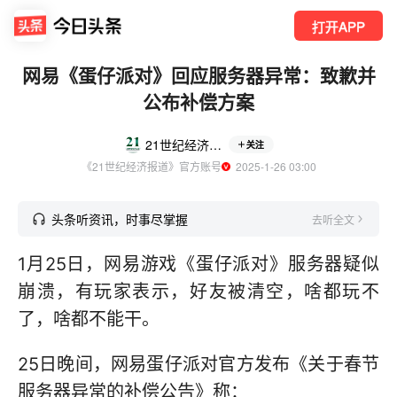
打开APP
网易《蛋仔派对》回应服务器异常：致歉并
公布补偿方案
21世纪经济报道
关注
《21世纪经济报道》官方账号
  2025-1-26 03:00
头条听资讯，时事尽掌握
去听全文
1月25日，网易游戏《蛋仔派对》服务器疑似
崩溃，有玩家表示，好友被清空，啥都玩不
了，啥都不能干。
25日晚间，网易蛋仔派对官方发布《关于春节
服务器异常的补偿公告》称：