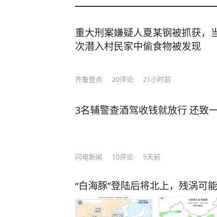
重大刑案嫌疑人夏某钢被抓获，当
次潜入村民家中偷食物被发现
齐鲁壹点
20
评论
21小时前
3名辅警查酒驾收钱就放行 还致
闪电新闻
10
评论
5天前
“白海豚”登陆后将北上，残涡可