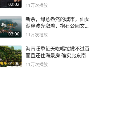
球流氓
02:02
11万
次播放
新余，绿意盎然的城市，仙女
湖畔波光潋滟，抱石公园文化
深邃……
03:00
11万
次播放
海南旺季每天吃喝拉撒不过百
而且还住海景房 确实比东南
亚合适
01:06
11万
次播放