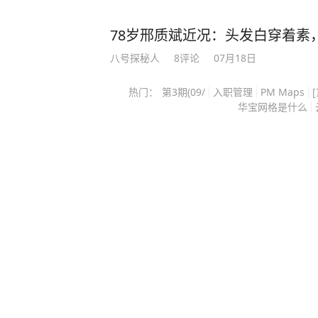
怎么样了？ 阿丘（本名邱孟煌），
主持人，没有正统播音科班的出身，
78岁邢质斌近况：头发白穿着素
国家级媒体镜头前，他的草根逆袭故
八号探秘人
8
评论
07月18日
励志范本，但一条社交平台的发言，
业光环，从此淡出主流荧幕，回望他
热门：
第3期(09/
入职管理
PM Maps
命运起伏，更值得所有公众人物引以
华宝网格是什么
西，高考之后，进入南宁棉纺印染总
余，他始终没有放弃文艺创作，坚持
凭借过人的语言与编剧才华，逐步踏入
年，央视新闻频道《社会记录》栏目
化的主持人，不走传统播音范式，更
抓住这次机会，正式进入央视，成为
幕之上的阿丘谈吐亲和，习惯站在普
松弛接地气的主持风格迅速收获大量
他不端架子的表达，把他看作愿意倾
光之下，争议随之而来，200720