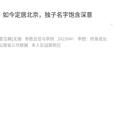
曾经是央视极具辨识度的
从工厂政工干部一路走到
，如今定居北京，独子名字饱含深意
事，一度被很多网友当成
彻底击碎他多年积累的事
的浮沉，不止是一个人的
[意见稿]无锡
参数总览与举例
2023041
李想：终身成长
为戒。 阿丘成长于广
云南省公共数据
本人实战案例日
厂担任政工干部，工作之
写剧本、参与喜剧赛事，
地方电视台。 2003
，希望寻找一位风格差异
贴近普通百姓视角，阿丘
这档栏目的主持人。 荧
通人视角解读社会新闻，
观众喜爱，很多观众认可
听民间声音的媒体人，高
09 年间，网络与地方媒体