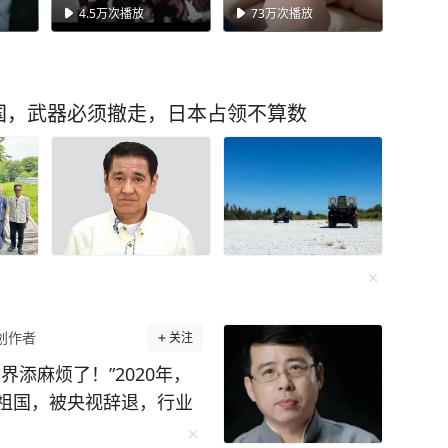
历史不容篡改，日本
宝宝#肉肉的才可爱
4.5万
次播放
73万
次播放
打“核爆”牌洗不掉血债
国，武器必须撤走，日本占领不算数
创作者
关注
添麻烦了！”2020年，
祖国，被央视辞退，行业
太蠢还是太嚣张？如今他