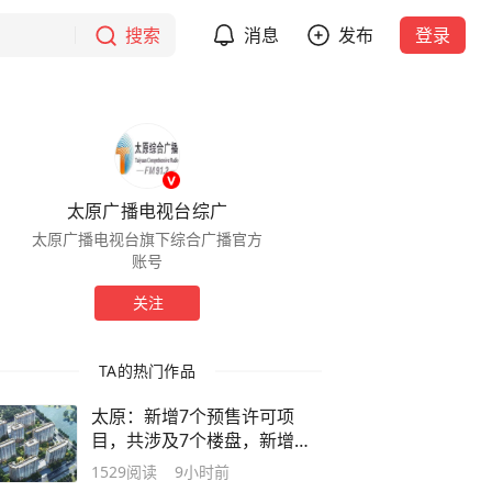
搜索
消息
发布
登录
太原广播电视台综广
太原广播电视台旗下综合广播官方
账号
关注
TA的热门作品
太原：新增7个预售许可项
目，共涉及7个楼盘，新增商
品房源606套
1529
阅读
9小时前