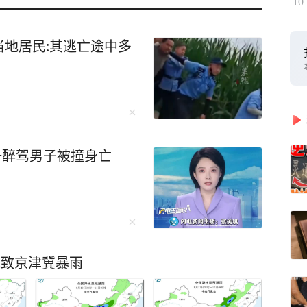
10
地居民:其逃亡途中多
一醉驾男子被撞身亡
能致京津冀暴雨