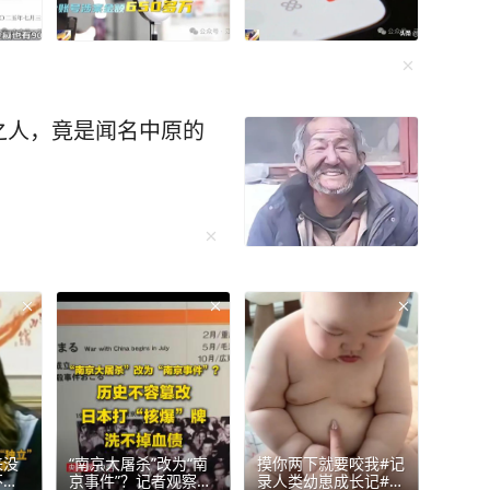
之人，竟是闻名中原的
来没
“南京大屠杀”改为“南
摸你两下就要咬我#记
不是
京事件”？记者观察：
录人类幼崽成长记#胖