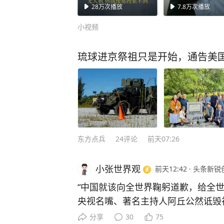
身2米高玉米地 无人
一个国家#看台海
28万
次播放
7.8万
次播放
机、热成像都搜索不
到 知情人士：曾为找
小视频
食物潜入民宅 害怕被
举报沿途刺伤多人！
琉球进京祭祖只是开始，通告美
东方点兵
24
评论
前天07:26
小张世界观
前天12:42
·
头条新锐
“中国就该向全世界鞠躬道歉，给全世界
央视名嘴、著名主持人阿丘公然诋毁
封杀。“成于嘴，败于嘴”，他究竟是
分享
30
75