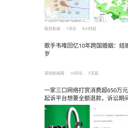
极目新闻
1
评论
4小时前
歌手韦唯回忆10年跨国婚姻：结
岁
深圳新闻网
10
评论
5天前
一家三口网络打赏消费超650万
起诉平台想要全额退款，诉讼期间