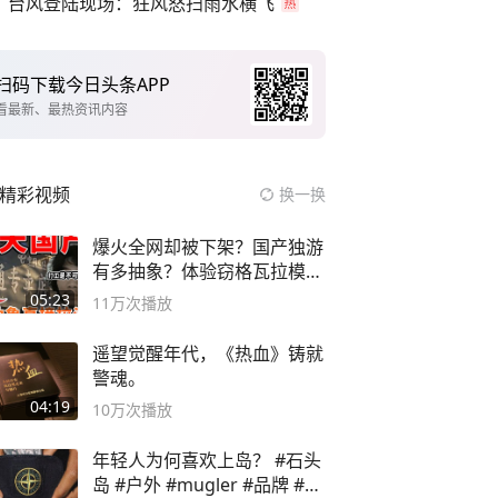
台风登陆现场：狂风怒扫雨水横飞
扫码下载今日头条APP
看最新、最热资讯内容
精彩视频
换一换
爆火全网却被下架？国产独游
有多抽象？体验窃格瓦拉模拟
器！
05:23
11万
次播放
遥望觉醒年代，《热血》铸就
警魂。
04:19
10万
次播放
年轻人为何喜欢上岛？ #石头
岛 #户外 #mugler #品牌 #足