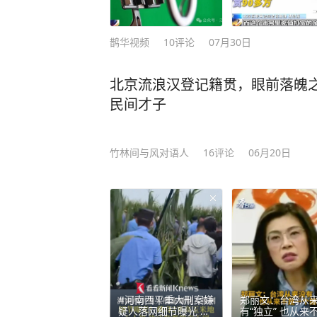
鹊华视频
10
评论
07月30日
北京流浪汉登记籍贯，眼前落魄
民间才子
竹林间与风对语人
16
评论
06月20日
#河南西平重大刑案嫌
郑丽文：台湾从
疑人落网细节曝光 藏
有“独立” 也从来