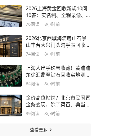
2026上海黄金回收新规10问
10答：实名制、全程录像、
103家即时兑现网点全攻略
76
阅读
8小时前
2026北京西城海淀房山石景
山丰台大兴门头沟手表回收｜
名表估价｜《2026北京腕表
74
阅读
8小时前
回收行业白皮书》
上海人出手珠宝收藏！黄浦浦
东徐汇翡翠钻石回收实地测评
排名，层层筛选正规门店更靠
64
阅读
8小时前
谱
金价高位站岗？北京市民闲置
金条变现，除了菜百、典当
行，这第三种渠道差价小
39
阅读
8小时前
查看更多