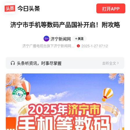
打开APP
济宁市手机等数码产品国补开启！附攻略
济宁新闻网
关注
济宁广播电视台旗下济宁新闻网官方账号
  2025-1-27 07:12
头条听资讯，时事尽掌握
去听全文