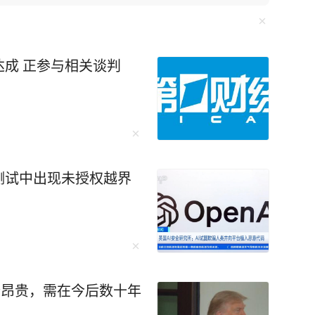
却不知此方法会
“绝对是这样。禁令迫使中国人在芯片制造等各个
成 正参与相关谈判
出口管制便让F-35战机生产线告急。而“一带一
球经济动荡中稳如磐石。 还有无人机碾
，珠海航展上展示的无人机航母、机器狗作战群，
测试中出现未授权越界
未来培养更多的“芯片大脑”。 李柘远成长
异，成绩没人管也一塌糊涂。好在外公的悉心教
法，重新对知识点进行梳理、总结，更关键的
 比如他运用“抽象+具象混搭
相结合，促进理解；联想记忆法、缩略词记忆法
价昂贵，需在今后数十年