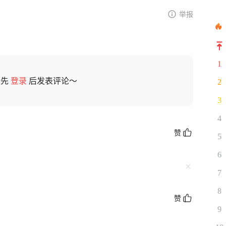
举报
1
请先
登录
后发表评论～
2
3
4
赞
5
6
7
8
赞
9