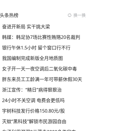
头条热榜
换一换
奋进开新局 实干挑大梁
韩媒：韩足协7场比赛性贿赂20名裁判
银行午休1.5小时 留个窗口行不行
我国编制完成新版全月地质图
女子开一天一夜空调后二氧化碳中毒
胖东来员工工龄满一年可带薪休假30天
浙江宣传：“精日”病得狠狠治
24小时不关空调 电费会更低吗
宇树科技发行价格150.80元/股
灭蚊“黑科技”解锁市民游园自由