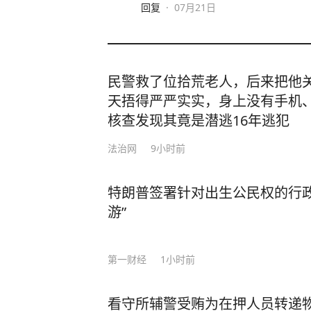
回复
·
07月21日
民警救了位拾荒老人，后来把他
天捂得严严实实，身上没有手机
核查发现其竟是潜逃16年逃犯
法治网
9小时前
特朗普签署针对出生公民权的行政
游”
第一财经
1小时前
看守所辅警受贿为在押人员转递