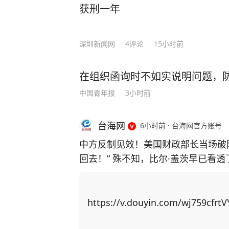
获刑一年
深圳新闻网
4
评论
15小时前
在组织函询时不如实说明问题，防
中国青年报
3小时前
台海网
6小时前
·
台海网官方账号
中方反制见效！美国财政部长当场破
回去！” 殊不知，比尔·盖茨早已看
主芯片，并通过规模制造优势赶超上来！ 中国近期对稀土出口实施反制措
稀土供应链上高度依赖中国，重启本
博弈找筹码，居然把矛头指向了中国留学生身上！ 美国以中
https://v.douyin.com/wj759cfrtV
国撤销稀土出口管制新规。他声称若