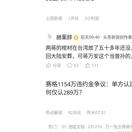
习事半功倍： 李柘远在中学背诵《水调歌头》和《相见欢》时，就配合听以这两首词
为蓝本的歌曲《明月几时有》《独上
李柘远睡前会把MP3放在床头，循
上观新闻
1
评论
2小时前
法，前一晚“听背”的单词已经记得非常牢固。 就这样，李柘远成绩
绩一直名列前茅，长期稳居年级第一的宝座。 高三时期，李柘远却
赫薰辞
前天09:40
·
头条新锐创作者
人梦寐以求的机会 —— 清华大学
两蒋的棺材在台湾放了五十多年还没
考美国耶鲁！ 虽然对美国高考的知识一片空白，但李柘远依旧胸有成竹，他开始翻阅
回大陆安葬，可蒋万安这个当曾孙的
国内外学霸笔记，归纳总结各种方法，
盘棋，远不止孝道两个字能说清。 
分享
52
171
如，在英语这关难题上，他花了三天
不敢动，这个“不敢”，怕的不是翻历
一个“六步鸡血背单词法”，仅用10天
政治算盘。 他当上台北市长之后，
逐步的复习中，李柘远还用“康奈尔笔
赛格1154万违约金争议：单方认
岛内公开场合几乎不主动提两蒋，
多感官刺激记忆把知识点记牢，”主题分类法“梳理逻辑
何仅认289万？
理由是：两蒋既是国民党的历史遗产
习方法是快速发展的关键。” 最终，李柘远以托福116分（距离满分只差四分）和SAT
拉出来批斗的靶子，赖清德在选战期
满分的成绩，成功获得了耶鲁大学的录取通知！ 耶鲁毕业后，他
热点解读
92
评论
昨天07:31
象征”，提出要改成所谓“转型正义纪
行高盛；25岁重返校园，考进哈佛大
两蒋定调成需要被清算的符号，蒋万
是“百年一遇的人才”。 美国学术界为了挽留他更是开出了千万年薪和美国绿卡的诱
热门：
01 流程文档
231210
万一免五券商
葬，等于自己跳进对手挖好的坑里，