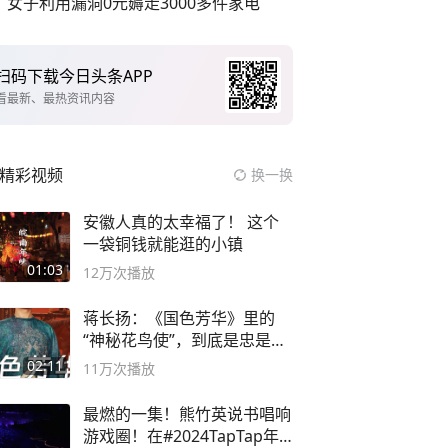
女子利用漏洞0元薅走3000多件家电
扫码下载今日头条APP
看最新、最热资讯内容
精彩视频
换一换
安徽人真的太幸福了！ 这个
一袋铜钱就能逛的小镇
01:03
12万
次播放
蒋长扬：《国色芳华》里的
“神秘花鸟使”，到底是忠是
奸？
02:11
11万
次播放
最燃的一集！熊竹英说书唱响
游戏圈！在#2024TapTap年