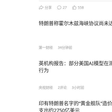
生”，并威胁在金融、软件等领域升级行动。 美国想威胁中国让步，
更加激发中国的爆发力！ 举例，CNN主持人曾询问科技禁令是否 “以一种奇怪的方式
分享
27
558
产生了相反的效果”，盖茨回应称：
方面全速前进。” 面对美国芯片封锁，中国3年实现半导体设备国产化率从12%跃至3
特朗普称霍尔木兹海峡协议尚未达
5%；稀土加工产能占全球90%，一纸
路”合作、RCEP贸易圈扩容，更让中国在全
压：中国无人机成本只有美国的1%
第一财经
34分钟前
让美军司令直呼“没法比”。 而我国如今之所以有这样的底气，就是因为有人才的支
撑！ 据悉，2024年中国高层次科技人才数量达32,511人，占全球的27.9%，位居全球
英机构报告：部分美国AI模型在
首位。 当然，授人以鱼不如授人以渔。除了技术人才，还有一种更可贵的“文化战
行为
士”。比如李柘远——用自己的方式，为国家
于一个特殊的家庭环境，自幼父母离
导下，李柘远改变以前死记硬背的方
央视财经
2
评论
3小时前
是，外公让李柘远总结出一套属于自己的高效学习方法。
法”，将预习遇到的陌生公式和例题
印有特朗普名字的“黄金舰队”造
等，把高中三年的知识点牢牢记住。 还有初高中时，李柘远应用“五大记忆法”，让学
支出约2750亿美元