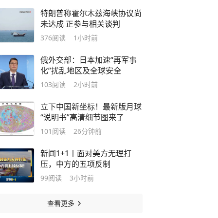
特朗普称霍尔木兹海峡协议尚
未达成 正参与相关谈判
376
阅读
1小时前
俄外交部：日本加速“再军事
化”扰乱地区及全球安全
103
阅读
2小时前
立下中国新坐标！最新版月球
“说明书”高清细节图来了
101
阅读
26分钟前
新闻1+1丨面对美方无理打
压，中方的五项反制
99
阅读
3小时前
查看更多