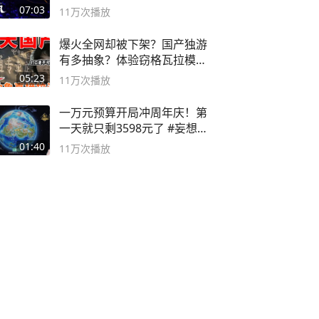
度游戏大赏
07:03
11万
次播放
爆火全网却被下架？国产独游
有多抽象？体验窃格瓦拉模拟
器！
05:23
11万
次播放
一万元预算开局冲周年庆！第
一天就只剩3598元了 #妄想山
海
01:40
11万
次播放