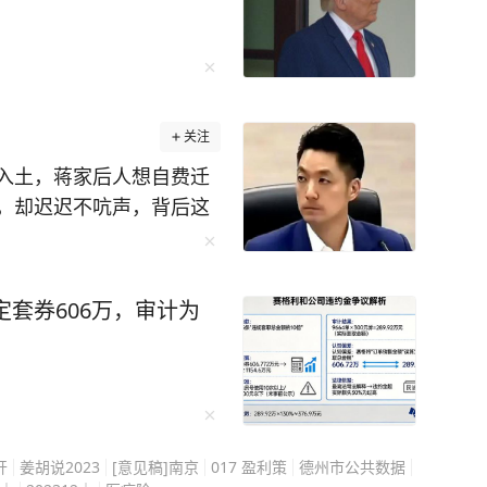
西楼》，同时刺激视觉和听觉，很快就记住了。
环播放词汇音频，直到自己睡去。通过这样的方
一路突飞猛进，成
迎来了一个让无数
关注
的保送名额。可李柘远却拒绝了清华的保送，选择裸
入土，蒋家后人想自费迁
，却迟迟不吭声，背后这
最后建立出了一套适合自己的学习体系。 比
蒋万安不是不想动，是真
的时间上网搜索名校学霸的学习方法，并整理了
史旧账，而是搅动今天的
就牢牢记住背熟了4000个英语单词，超级牛！ 在
走的每一步都很小心，在
记法”记笔记，用“三个一”精读法快速理解阅读，
定套券606万，审计为
迁葬的事更是能绕就绕。
…… 李柘远说：“学会正确的学
，也是民进党每逢选举就
间公开说慈湖陵寝是“威权
入职全球顶尖投资银
念馆”。 这等于是直接把
学深造，28岁荣登福布斯精英榜，哈佛校长称他
安这时候要是高调推动迁
开
姜胡说2023
[意见稿]南京
017 盈利策
德州市公共数据
平白送人刀子，站在选举