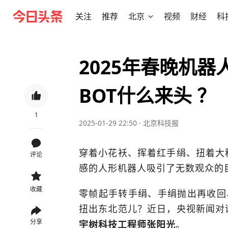
关注
推荐
北京
视频
财经
科
2025年春晚机
BOT什么来头 ？
1
2025-01-29 22:50
·
北京科技报
穿着小花袄、挥着红手绢、扭着大秧
评论
感的人形机器人吸引了无数观众的
收藏
零帧起手转手绢、手绢抛出再收回
扭出东北范儿？近日，央视新闻对
分享
。
宇树科技工程师张阳光