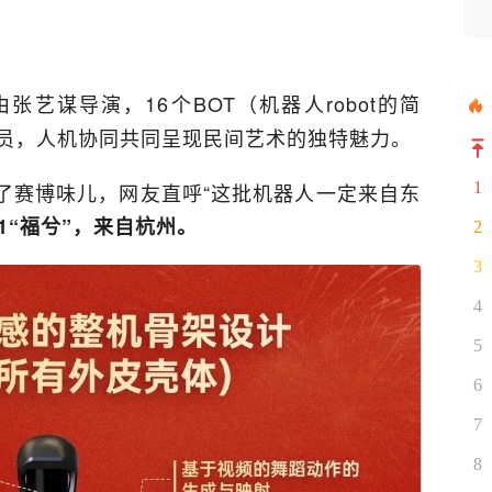
由张艺谋导演，16个BOT（机器人robot的简
演员，人机协同共同呈现民间艺术的独特魅力。
了赛博味儿，网友直呼“这批机器人一定来自东
1
1“福兮”，来自杭州。
2
3
4
5
6
7
8