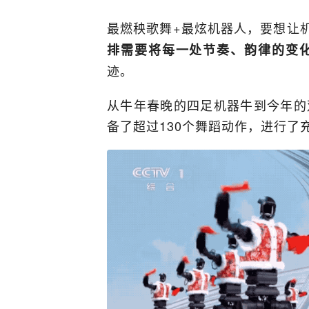
最燃秧歌舞+最炫机器人，要想让机
排需要将每一处节奏、韵律的变
迹。
从牛年春晚的四足机器牛到今年的
备了超过130个舞蹈动作，进行了