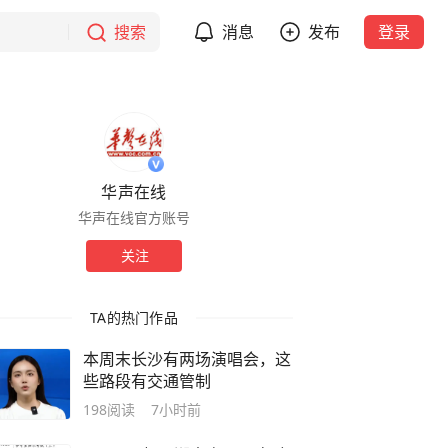
搜索
消息
发布
登录
华声在线
华声在线官方账号
关注
TA的热门作品
本周末长沙有两场演唱会，这
些路段有交通管制
198
阅读
7小时前