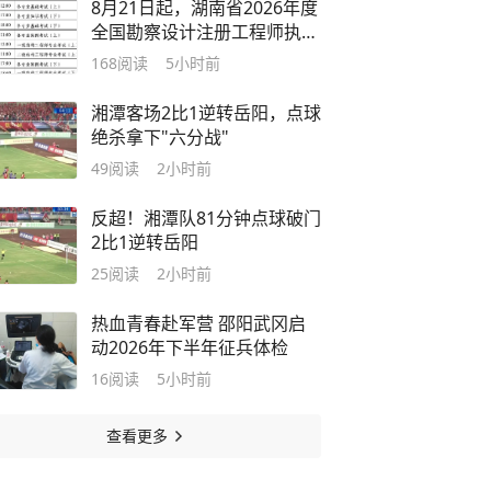
8月21日起，湖南省2026年度
全国勘察设计注册工程师执业
资格考试开始报名
168
阅读
5小时前
湘潭客场2比1逆转岳阳，点球
绝杀拿下"六分战"
49
阅读
2小时前
反超！湘潭队81分钟点球破门
2比1逆转岳阳
25
阅读
2小时前
热血青春赴军营 邵阳武冈启
动2026年下半年征兵体检
16
阅读
5小时前
查看更多