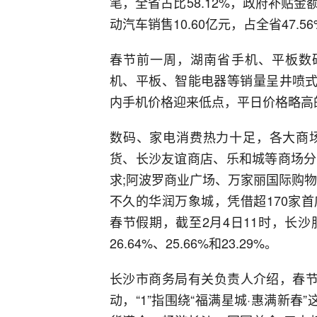
笔，全省占比58.12%，政府补贴
动汽车销售10.60亿元，占全省47.5
春节前一周，湖南省手机、平板数码
机、平板、智能电器等销量呈井喷式
内手机价格迎来低点，平日价格略高
数码、家电消费热力十足，各大商
货、长沙友谊商店、乐和城等商场分
求;阿波罗商业广场、万家丽国际购
不久的华润万象城，凭借超170家
春节假期，截至2月4日11时，长
26.64%、25.66%和23.29%。
长沙市商务局有关负责人介绍，春节期
动，“1”指围绕“福满星城·惠满新春