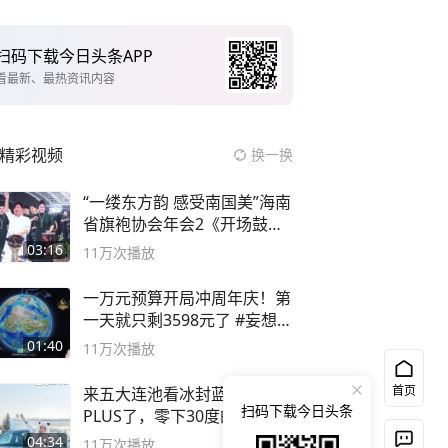
扫码下载今日头条APP
看最新、最热资讯内容
精彩视频
换一换
“一缕东方韵 感受南国美”海南
省旗袍协会年会2《开场鼓》
二团
03:16
11万
次播放
一万元预算开局冲周年庆！第
一天就只剩3598元了 #妄想山
海
01:40
11万
次播放
首页
来五大连池看冰封蓝电E5
扫码下载今日头条
PLUS了，零下30度的双重冰
封40小时全录
04:34
11万
次播放