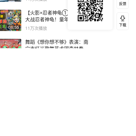
反馈
【火影×忍者神龟①】第七班
大战忍者神龟！童年回忆联动
下载
论武？
08:55
11万
次播放
舞蹈《想你想不够》表演：南
宁市红光歌舞艺术团森林春红
舞蹈队。
02:40
12万
次播放