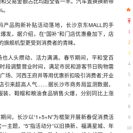
金额和交易金额占比均超全省一半。汽车置换换新带
6%。
产品购新补贴活动落地，长沙京东MALL的手
1
爆发。据介绍，在“国补”和门店优惠叠加下，店
的旗舰机型更受到消费者的青睐。
2
3
场也人头攒动、活力满满。春节期间，平和堂百
4
时段调整营业时间，满足市民和游客节日购物需
物广场、河西王府井等用优惠折扣吸引消费者;开业
5
首店引来超高人气……据长沙市商务局监测数据，
6
沙服装、鞋帽和粮油食品销售火爆，分别同比上涨
7
8
间，长沙以“1+5+N”为框架开展新春促消费活
9
”这一主题，“5”指活动分“以旧换新、福满星城、年
10