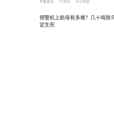
齐鲁壹点
71
评论
16小时前
预警机上航母有多难？几十吨铁鸟
定生死
中国新闻网
17
评论
5天前
台风“白海豚”逼近日本南部，预
受伤，上万户居民停电
三湘都市报
4小时前
台风“白海豚”或在浙江福建登陆
强烈