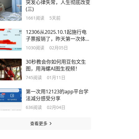
突发心律失常，人生彻底改变
(三)
1661
阅读
5天前
12306从2025.10.1起施行电
子票报销了，昨天第一次体验
之感受！
1030
阅读
02月05日
30秒教会你如何用豆包文生
图，用海螺AI图生视频！
745
阅读
01月11日
第一次用12123的app平台学
法减分感受分享
636
阅读
02月04日
查看更多