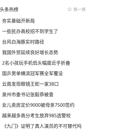
头条热榜
换一换
夯实基础开新局
一些民办高校招不到学生了
台风白海豚实时路径
我国外贸延续良好增长态势
2名小孩玩手机低头幅度近乎折叠
国乒男单横滨冠军赛全军覆没
云南发现眼镜王蛇一家38口
泉州市委书记张毅恭被查
女儿卖房定价9000被母亲7500签约
越来越多高分考生放弃985选警校
《九门》证明了真人演员的不可替代吗