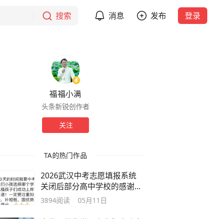
搜索
消息
发布
登录
福福小满
头条新锐创作者
关注
TA的热门作品
2026武汉中考志愿填报系统
关闭后部分高中学校的感谢语
盘点
3894
阅读
05月11日